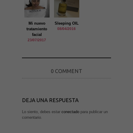
se usa la
web.
Mi nuevo
Sleeping OIL
Experiencia
tratamiento
08/04/2016
Para que
facial
nuestra web
23/07/2017
funcione lo
mejor posible
durante tu
visita. Si
rechaza estas
cookies,
algunas
0 COMMENT
funcionalidades
desaparecerán
de la web.
DEJA UNA RESPUESTA
Marketing
Al compartir tus
intereses y
Lo siento, debes estar
conectado
para publicar un
comportamiento
comentario.
mientras visitas
nuestro sitio,
aumentas la
posibilidad de