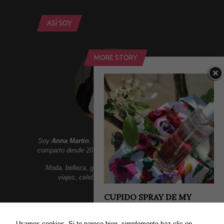
ASÍ SOY
MORE STORY
Soy
Anna Martin
, creadora de
Addict Smile
. Aqui
comparto desde 2010 un lifestyle lleno de sonrisas:
Moda, belleza, gastronomia, tendencias, ocio,
viajes, celebrities, lujo y mucho mas.
CUPIDO SPRAY DE MY
ORGANICS
ENLACES
Hoy os quiero hablar de este producto
Usamos cookies. Si te parece bien, simplemente haz clic en