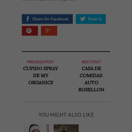
Share On Facebook
Tweet It
Necesarias
y
Estadísticas
PREVIOUS POST
NEXT POST
Estas
CUPIDO SPRAY
CASA DE
cookies no
DE MY
COMIDAS:
son
opcionales.
ORGANICS
AUTO
Son
necesarias
ROSELLON
para que
funcione la
web. Para
que
podamos
YOU MIGHT ALSO LIKE
mejorar la
funcionalidad
y estructura
de la web, en
base a cómo