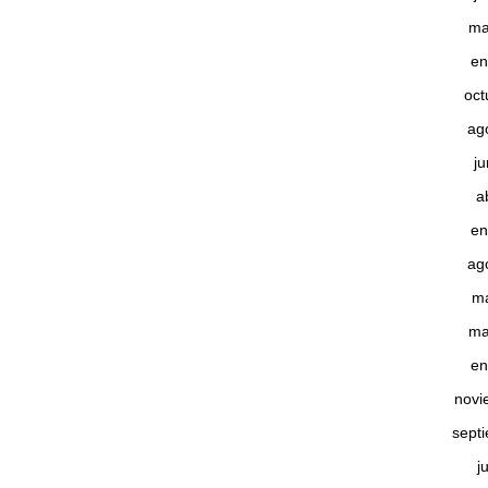
ma
en
oct
ag
j
a
en
ag
m
ma
en
novi
sept
j