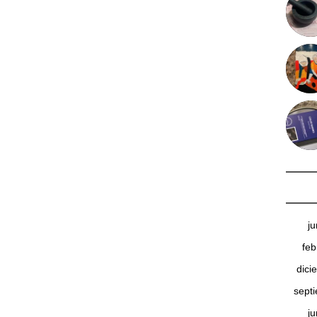
j
feb
dici
sept
j