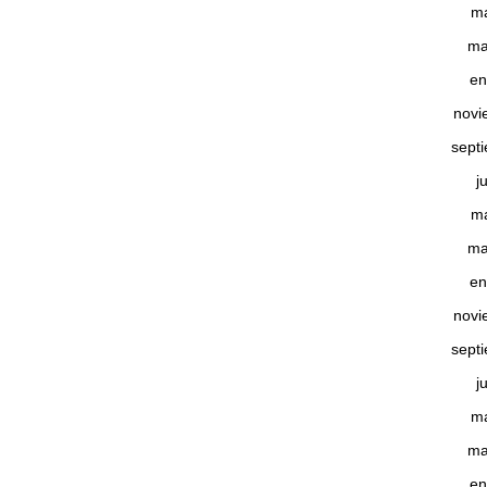
m
ma
en
novi
sept
j
m
ma
en
novi
sept
j
m
ma
en