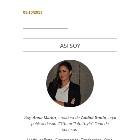
09/10/2013
Necesarias
y
Estadísticas
ASÍ SOY
Estas
cookies no
son
opcionales.
Son
necesarias
para que
funcione la
web. Para
que
podamos
mejorar la
funcionalidad
y estructura
de la web, en
Soy
Anna Martin
, creadora de
Addict Smile
, aquí
base a cómo
se usa la
publico desde 2010 mi "Life Style" lleno de
web.
sonrisas: