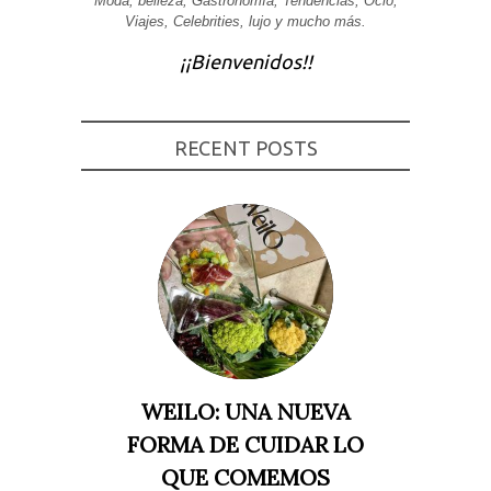
Moda, belleza, Gastronomía, Tendencias, Ocio,
Viajes, Celebrities, lujo y mucho más.
Experiencia
Para que
¡¡Bienvenidos!!
nuestra web
funcione lo
mejor posible
durante tu
visita. Si
rechaza estas
RECENT POSTS
cookies,
algunas
funcionalidades
desaparecerán
de la web.
Marketing
Al compartir tus
intereses y
comportamiento
mientras visitas
nuestro sitio,
aumentas la
WEILO: UNA NUEVA
posibilidad de
ver contenido y
FORMA DE CUIDAR LO
ofertas
personalizados.
QUE COMEMOS