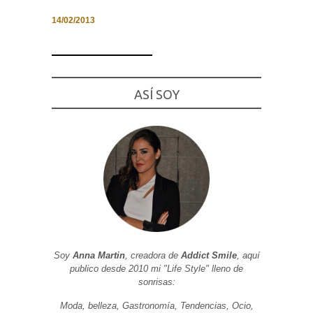
14/02/2013
Necesarias
y
ASÍ SOY
Estadísticas
Estas
cookies no
son
opcionales.
Son
necesarias
para que
funcione la
web. Para
que
podamos
mejorar la
funcionalidad
y estructura
de la web, en
Soy
Anna Martin
, creadora de
Addict Smile
, aquí
base a cómo
publico desde 2010 mi "Life Style" lleno de
se usa la
sonrisas:
web.
Moda, belleza, Gastronomía, Tendencias, Ocio,