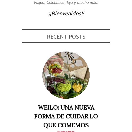
Viajes, Celebrities, lujo y mucho más.
Experiencia
Para que
¡¡Bienvenidos!!
nuestra web
funcione lo
mejor posible
durante tu
visita. Si
RECENT POSTS
rechaza estas
cookies,
algunas
funcionalidades
desaparecerán
de la web.
Marketing
Al compartir tus
intereses y
comportamiento
mientras visitas
nuestro sitio,
aumentas la
WEILO: UNA NUEVA
posibilidad de
ver contenido y
FORMA DE CUIDAR LO
ofertas
personalizados.
QUE COMEMOS