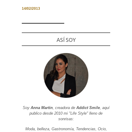
14/02/2013
Necesarias
y
ASÍ SOY
Estadísticas
Estas
cookies no
son
opcionales.
Son
necesarias
para que
funcione la
web. Para
que
podamos
mejorar la
funcionalidad
y estructura
de la web, en
Soy
Anna Martin
, creadora de
Addict Smile
, aquí
base a cómo
publico desde 2010 mi "Life Style" lleno de
se usa la
sonrisas:
web.
Moda, belleza, Gastronomía, Tendencias, Ocio,