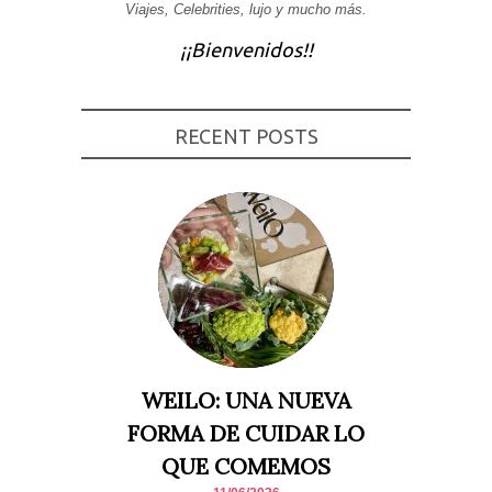
Viajes, Celebrities, lujo y mucho más.
Experiencia
Para que
¡¡Bienvenidos!!
nuestra web
funcione lo
mejor posible
durante tu
visita. Si
RECENT POSTS
rechaza estas
cookies,
algunas
funcionalidades
desaparecerán
de la web.
Marketing
Al compartir tus
intereses y
comportamiento
mientras visitas
nuestro sitio,
aumentas la
WEILO: UNA NUEVA
posibilidad de
ver contenido y
FORMA DE CUIDAR LO
ofertas
personalizados.
QUE COMEMOS