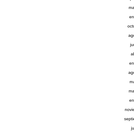
ma
en
oct
ag
j
a
en
ag
m
ma
en
novi
sept
j