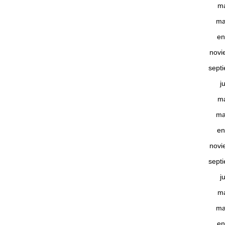
m
ma
en
novi
sept
j
m
ma
en
novi
sept
j
m
ma
en