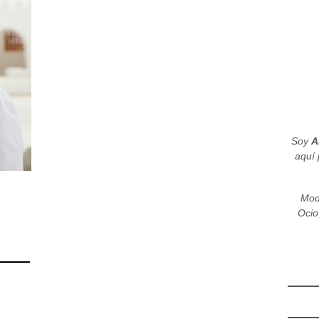
Soy
A
aquí 
Mod
Ocio