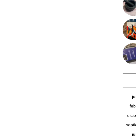
j
feb
dici
sept
j