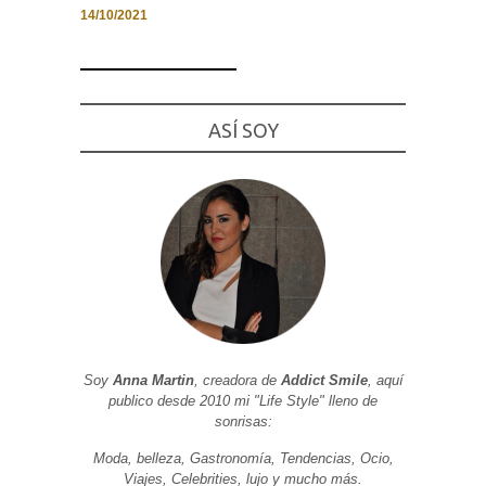
14/10/2021
Necesarias
ASÍ SOY
y
Estadísticas
Estas
cookies no
son
opcionales.
Son
necesarias
para que
funcione la
web. Para
que
podamos
mejorar la
funcionalidad
y estructura
Soy
Anna Martin
, creadora de
Addict Smile
, aquí
de la web, en
publico desde 2010 mi "Life Style" lleno de
base a cómo
sonrisas:
se usa la
web.
Moda, belleza, Gastronomía, Tendencias, Ocio,
Viajes, Celebrities, lujo y mucho más.