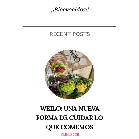
Experiencia
¡¡Bienvenidos!!
Para que
nuestra web
funcione lo
mejor posible
durante tu
RECENT POSTS
visita. Si
rechaza estas
cookies,
algunas
funcionalidades
desaparecerán
de la web.
Marketing
Al compartir tus
intereses y
comportamiento
mientras visitas
nuestro sitio,
WEILO: UNA NUEVA
aumentas la
posibilidad de
FORMA DE CUIDAR LO
ver contenido y
ofertas
QUE COMEMOS
personalizados.
11/06/2026