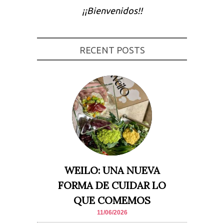
¡¡Bienvenidos!!
Experiencia
Para que
nuestra web
funcione lo
mejor posible
RECENT POSTS
durante tu
visita. Si
rechaza estas
cookies,
algunas
funcionalidades
desaparecerán
de la web.
Marketing
Al compartir tus
intereses y
comportamiento
mientras visitas
WEILO: UNA NUEVA
nuestro sitio,
aumentas la
FORMA DE CUIDAR LO
posibilidad de
ver contenido y
QUE COMEMOS
ofertas
personalizados.
11/06/2026