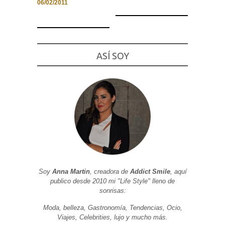
06/02/2011
Necesarias
ASÍ SOY
y
Estadísticas
Estas
cookies no
son
opcionales.
Son
necesarias
para que
funcione la
web. Para
que
podamos
mejorar la
funcionalidad
Soy
Anna Martin
, creadora de
Addict Smile
, aquí
y estructura
publico desde 2010 mi "Life Style" lleno de
de la web, en
base a cómo
sonrisas:
se usa la
web.
Moda, belleza, Gastronomía, Tendencias, Ocio,
Viajes, Celebrities, lujo y mucho más.