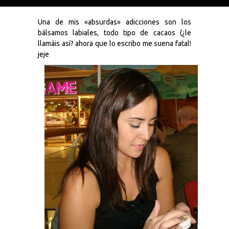
Una de mis «absurdas» adicciones son los
bálsamos labiales, todo tipo de cacaos (¿le
llamáis así? ahora que lo escribo me suena fatal!
jeje
Necesarias
y
Estadísticas
Estas
cookies no
son
opcionales.
Son
necesarias
para que
funcione la
web. Para
que
podamos
mejorar la
funcionalidad
y estructura
de la web, en
base a cómo
se usa la
web.