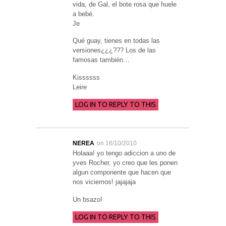
vida, de Gal, el bote rosa que huele
a bebé.
Je
Qué guay, tienes en todas las
versiones¿¿¿??? Los de las
famosas también…
Kissssss
Leire
LOG IN TO REPLY TO THIS
NEREA
on 16/10/2010
Holaaa! yo tengo adiccion a uno de
yves Rocher, yo creo que les ponen
algun componente que hacen que
nos viciemos! jajajaja
Un bsazo!
LOG IN TO REPLY TO THIS