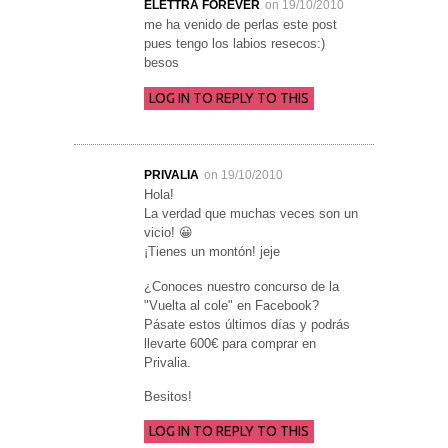
ELETTRA FOREVER
on 19/10/2010
me ha venido de perlas este post
pues tengo los labios resecos:)
besos
LOG IN TO REPLY TO THIS
PRIVALIA
on 19/10/2010
Hola!
La verdad que muchas veces son un
vicio! 😀
¡Tienes un montón! jeje
¿Conoces nuestro concurso de la
"Vuelta al cole" en Facebook?
Pásate estos últimos días y podrás
llevarte 600€ para comprar en
Privalia.
Besitos!
LOG IN TO REPLY TO THIS