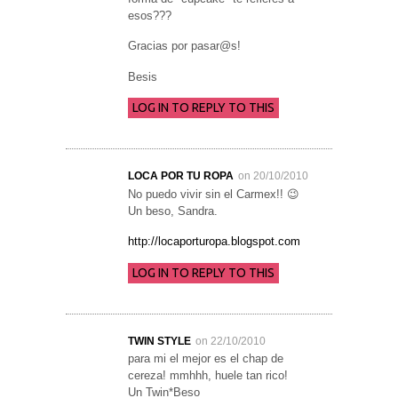
esos???
Gracias por pasar@s!
Besis
LOG IN TO REPLY TO THIS
LOCA POR TU ROPA
on 20/10/2010
No puedo vivir sin el Carmex!! 😉
Un beso, Sandra.
http://locaporturopa.blogspot.com
LOG IN TO REPLY TO THIS
TWIN STYLE
on 22/10/2010
para mi el mejor es el chap de
cereza! mmhhh, huele tan rico!
Un Twin*Beso