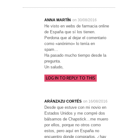
ANNA MARTÍN
on 30/08/2016
He visto en webs de farmacia online
de España que sí los tienen.
Perdona que al dejar el comentario
como «anónimo» lo tenía en
spam…
Ha pasado mucho tiempo desde la
pregunta.
Un saludo,
LOG IN TO REPLY TO THIS
ARÁNZAZU CORTÉS
on 16/08/2016
Desde que estuve con mi novio en
Estados Unidos y me compré dos
bálsamos de Chapstick…me muero
por ellos, porque no otros como
estos, pero aquí en España no
encuentro donde comprarlos. ¿hay