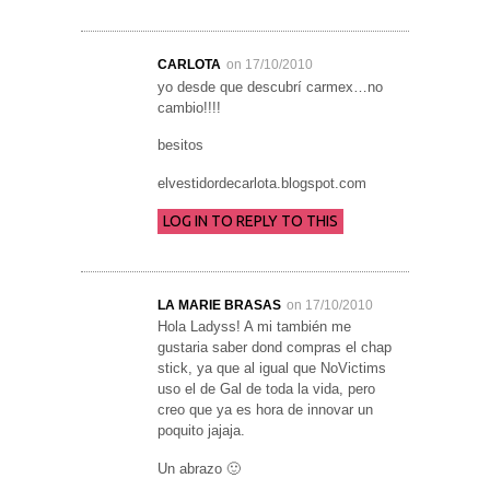
CARLOTA
on 17/10/2010
yo desde que descubrí carmex…no
cambio!!!!
besitos
elvestidordecarlota.blogspot.com
LOG IN TO REPLY TO THIS
LA MARIE BRASAS
on 17/10/2010
Hola Ladyss! A mi también me
gustaria saber dond compras el chap
stick, ya que al igual que NoVictims
uso el de Gal de toda la vida, pero
creo que ya es hora de innovar un
poquito jajaja.
Un abrazo 🙂