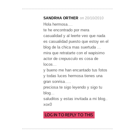
SANDRHA ORTHER
on 20/10/2010
Hola hermosa….
te he encontrado por mera
casualidad y al leerte veo que nada
es casualidad puesto que estoy en el
blog de la chica mas suertuda …
mira que retratarte con el wapisimo
actor de crepusculo es cosa de
locos…
y bueno me han encantado tus fotos
y todas luces hermosa tienes una
gran sonrisa…..
preciosa te sigo leyendo y sigo tu
blog…
saluditos y estas invitada a mi blog..
xox0
LOG IN TO REPLY TO THIS