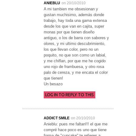
ANIEBLU
on 20/10/2010
A mi tambien me obsesionan y
gustan muchisimo, además donde
trabajo, hay toda una gama extensa
desde los que van en cajita, super
monas por que tienen diseño
antiguo, o los de barra con sabores y
olores, y mi ultimo descubrimiento,
los que llevan color, pero no un
poquito, no que son como un labial,
y me chiflan, por que me he cogido
uno rojo de frambuesa, y otro rosa
palo de cereza, y me encata el color
que tienen!
Un besazo
LOG IN TO REPLY TO THIS
ADDICT SMILE
on 20/10/2010
Anieblu: pues me faltan!!! el que me
compré hace poco es uno que tiene
forma de "cupcake" te refieres a