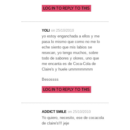
LOG IN TO REPLY TO THIS
YOLI
on 25/10/2010
yo estoy enganchada a ellos y me
pasa lo mismo que como no me lo
eche siento que mis labios se
resecan, yo tengo muchos, sobre
todo de sabores y olores, uno que
me encanta es de Coca-Cola de
Claire's y huele ummmmmmm
Besossss
LOG IN TO REPLY TO THIS
ADDICT SMILE
on 25/10/2010
Yo quiero, necesito, ese de cocacola
de claire's!!! jeje