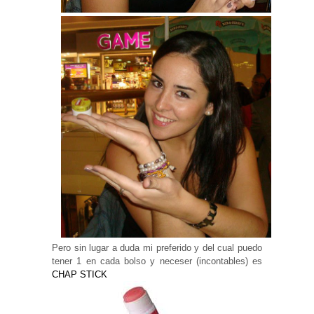
Experiencia
Para que
nuestra web
funcione lo
mejor posible
durante tu
visita. Si
rechaza estas
cookies,
algunas
funcionalidades
desaparecerán
de la web.
Marketing
Al compartir tus
intereses y
comportamiento
mientras visitas
nuestro sitio,
Pero sin lugar a duda mi preferido y del cual puedo
aumentas la
tener 1 en cada bolso y neceser (incontables) es
posibilidad de
ver contenido y
CHAP STICK
ofertas
personalizados.