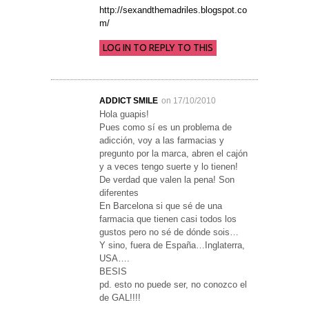
http://sexandthemadriles.blogspot.co
m/
LOG IN TO REPLY TO THIS
ADDICT SMILE
on 17/10/2010
Hola guapis!
Pues como sí es un problema de
adicción, voy a las farmacias y
pregunto por la marca, abren el cajón
y a veces tengo suerte y lo tienen!
De verdad que valen la pena! Son
diferentes
En Barcelona si que sé de una
farmacia que tienen casi todos los
gustos pero no sé de dónde sois…
Y sino, fuera de España…Inglaterra,
USA….
BESIS
pd. esto no puede ser, no conozco el
de GAL!!!!