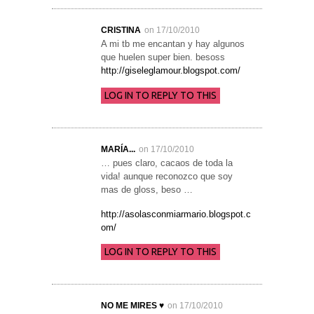
CRISTINA
on 17/10/2010
A mi tb me encantan y hay algunos
que huelen super bien. besoss
http://giseleglamour.blogspot.com/
LOG IN TO REPLY TO THIS
MARÍA...
on 17/10/2010
… pues claro, cacaos de toda la
vida! aunque reconozco que soy
mas de gloss, beso …
http://asolasconmiarmario.blogspot.c
om/
LOG IN TO REPLY TO THIS
NO ME MIRES ♥
on 17/10/2010