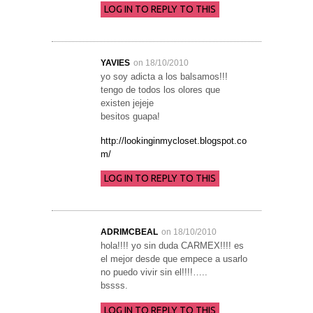
LOG IN TO REPLY TO THIS
YAVIES
on 18/10/2010
yo soy adicta a los balsamos!!!
tengo de todos los olores que
existen jejeje
besitos guapa!
http://lookinginmycloset.blogspot.co
m/
LOG IN TO REPLY TO THIS
ADRIMCBEAL
on 18/10/2010
hola!!!! yo sin duda CARMEX!!!! es
el mejor desde que empece a usarlo
no puedo vivir sin el!!!!…..
bssss.
LOG IN TO REPLY TO THIS