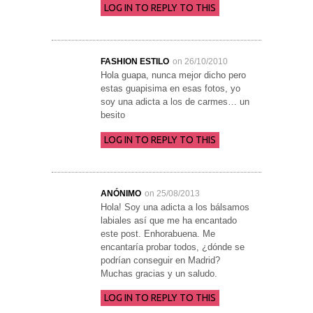
LOG IN TO REPLY TO THIS
FASHION ESTILO
on 26/10/2010
Hola guapa, nunca mejor dicho pero
estas guapisima en esas fotos, yo
soy una adicta a los de carmes… un
besito
LOG IN TO REPLY TO THIS
ANÓNIMO
on 25/08/2013
Hola! Soy una adicta a los bálsamos
labiales así que me ha encantado
este post. Enhorabuena. Me
encantaría probar todos, ¿dónde se
podrían conseguir en Madrid?
Muchas gracias y un saludo.
LOG IN TO REPLY TO THIS