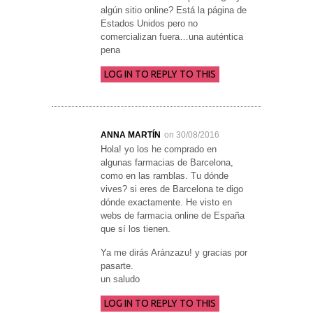
algún sitio online? Está la página de
Estados Unidos pero no
comercializan fuera…una auténtica
pena
LOG IN TO REPLY TO THIS
ANNA MARTÍN
on 30/08/2016
Hola! yo los he comprado en
algunas farmacias de Barcelona,
como en las ramblas. Tu dónde
vives? si eres de Barcelona te digo
dónde exactamente. He visto en
webs de farmacia online de España
que sí los tienen.
Ya me dirás Aránzazu! y gracias por
pasarte.
un saludo
LOG IN TO REPLY TO THIS