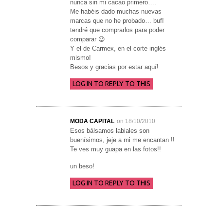
nunca sin mi cacao primero….
Me habéis dado muchas nuevas
marcas que no he probado… buf!
tendré que comprarlos para poder
comparar 😉
Y el de Carmex, en el corte inglés
mismo!
Besos y gracias por estar aquí!
LOG IN TO REPLY TO THIS
MODA CAPITAL
on 18/10/2010
Esos bálsamos labiales son
buenísimos, jeje a mi me encantan !!
Te ves muy guapa en las fotos!!
un beso!
LOG IN TO REPLY TO THIS