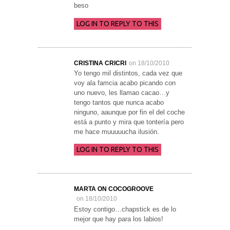
beso
LOG IN TO REPLY TO THIS
CRISTINA CRICRI
on 18/10/2010
Yo tengo mil distintos, cada vez que
voy ala famcia acabo picando con
uno nuevo, les llamao cacao…y
tengo tantos que nunca acabo
ninguno, aaunque por fin el del coche
está a punto y mira que tontería pero
me hace muuuuucha ilusión.
LOG IN TO REPLY TO THIS
MARTA ON COCOGROOVE
on 18/10/2010
Estoy contigo…chapstick es de lo
mejor que hay para los labios!