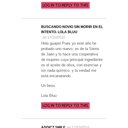
LOG IN TO REPLY TO THIS
BUSCANDO NOVIO SIN MORIR EN EL
INTENTO. LOLA BLUU
on 17/10/2010
Hola guapa! Pues yo este año he
probado uno nuevo, es de la Sierra
de Jaén y lo hace una cooperativa
de mujeres cuya principal ingrediente
es el aceite de oliva, con esencias y
sin nada químico, y la verdad me
está encanatando.
Un beso.
Lola Bluu
LOG IN TO REPLY TO THIS
ADDICT SMILE
on 17/10/2010