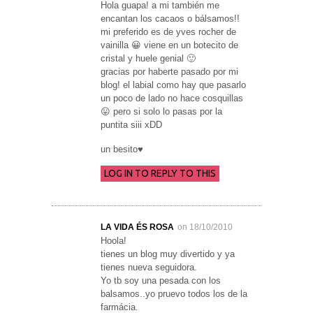
Hola guapa! a mi también me
encantan los cacaos o bálsamos!!
mi preferido es de yves rocher de
vainilla 😀 viene en un botecito de
cristal y huele genial 🙂
gracias por haberte pasado por mi
blog! el labial como hay que pasarlo
un poco de lado no hace cosquillas
😛 pero si solo lo pasas por la
puntita siii xDD
un besito♥
LOG IN TO REPLY TO THIS
LA VIDA ÉS ROSA
on 18/10/2010
Hoola!
tienes un blog muy divertido y ya
tienes nueva seguidora.
Yo tb soy una pesada con los
balsamos..yo pruevo todos los de la
farmácia.