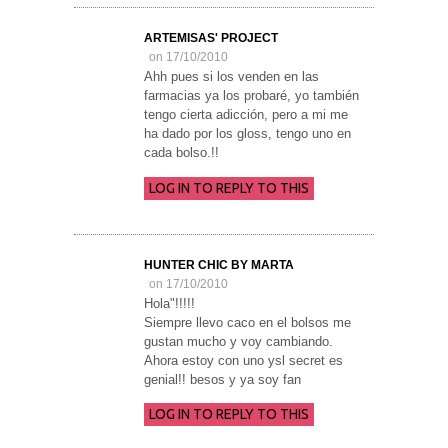
ARTEMISAS' PROJECT
on 17/10/2010
Ahh pues si los venden en las
farmacias ya los probaré, yo también
tengo cierta adicción, pero a mi me
ha dado por los gloss, tengo uno en
cada bolso.!!
LOG IN TO REPLY TO THIS
HUNTER CHIC BY MARTA
on 17/10/2010
Hola"!!!!!
Siempre llevo caco en el bolsos me
gustan mucho y voy cambiando.
Ahora estoy con uno ysl secret es
genial!! besos y ya soy fan
LOG IN TO REPLY TO THIS