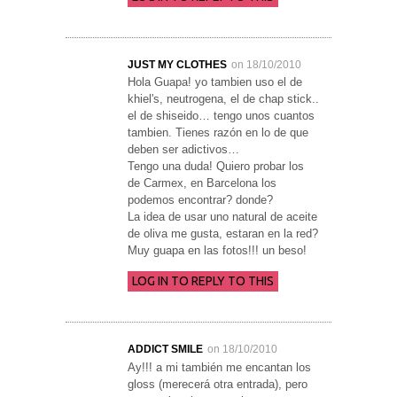
JUST MY CLOTHES
on 18/10/2010
Hola Guapa! yo tambien uso el de
khiel's, neutrogena, el de chap stick..
el de shiseido… tengo unos cuantos
tambien. Tienes razón en lo de que
deben ser adictivos…
Tengo una duda! Quiero probar los
de Carmex, en Barcelona los
podemos encontrar? donde?
La idea de usar uno natural de aceite
de oliva me gusta, estaran en la red?
Muy guapa en las fotos!!! un beso!
LOG IN TO REPLY TO THIS
ADDICT SMILE
on 18/10/2010
Ay!!! a mi también me encantan los
gloss (merecerá otra entrada), pero