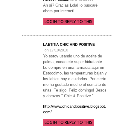
Ah si? Gracias Lola! lo buscaré
ahora por internet!
LOG IN TO REPLY TO THIS
LAETITIA CHIC AND POSITIVE
on 17/10/2010
Yo estoy usando uno de aceite de
palma, cacao etc super hidratante.
Lo compre en una farmacia aqui en
Estocolmo, las temperaturas bajan y
los labios hay q cuidarlos. Por cierto
me ha gustado mucho el esmalte de
uñas. Te sigo! Feliz domingo! Besos
y abrazos " Chic & Positive "
http://www.chicandpositive.blogspot.
com/
LOG IN TO REPLY TO THIS