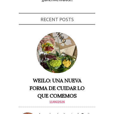
Experiencia
Para que
nuestra web
funcione lo
RECENT POSTS
mejor posible
durante tu
visita. Si
rechaza estas
cookies,
algunas
funcionalidades
desaparecerán
de la web.
Marketing
Al compartir tus
intereses y
WEILO: UNA NUEVA
comportamiento
mientras visitas
FORMA DE CUIDAR LO
nuestro sitio,
aumentas la
QUE COMEMOS
posibilidad de
ver contenido y
11/06/2026
ofertas
personalizados.