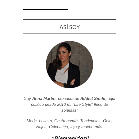
ASÍ SOY
Necesarias
y
Estadísticas
Estas
cookies no
son
opcionales.
Son
necesarias
para que
funcione la
web. Para
que
podamos
Soy
Anna Martin
, creadora de
Addict Smile
, aquí
mejorar la
funcionalidad
publico desde 2010 mi "Life Style" lleno de
y estructura
sonrisas:
de la web, en
base a cómo
Moda, belleza, Gastronomía, Tendencias, Ocio,
se usa la
web.
Viajes, Celebrities, lujo y mucho más.
¡¡Bienvenidos!!