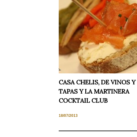
Necesarias
y
Estadísticas
Estas
cookies no
son
opcionales.
Son
CASA CHELIS, DE VINOS Y
necesarias
para que
TAPAS Y LA MARTINERA
funcione la
web. Para
COCKTAIL CLUB
que
podamos
mejorar la
18/07/2013
funcionalidad
y estructura
de la web,
en base a