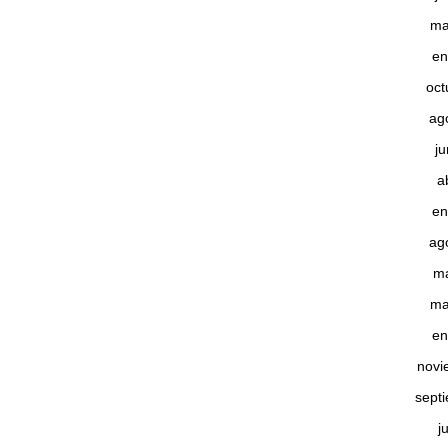
ma
en
oct
ag
j
a
en
ag
m
ma
en
novi
sept
j