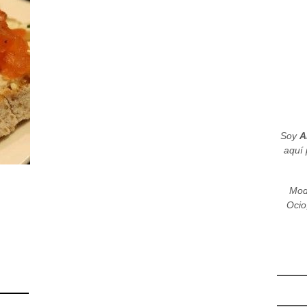
Soy
A
aquí 
Mod
Ocio