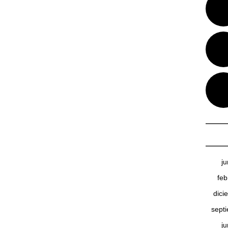
j
feb
dici
sept
j