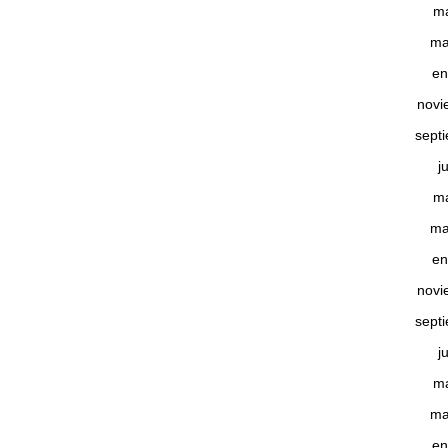
m
ma
en
novi
sept
j
m
ma
en
novi
sept
j
m
ma
en