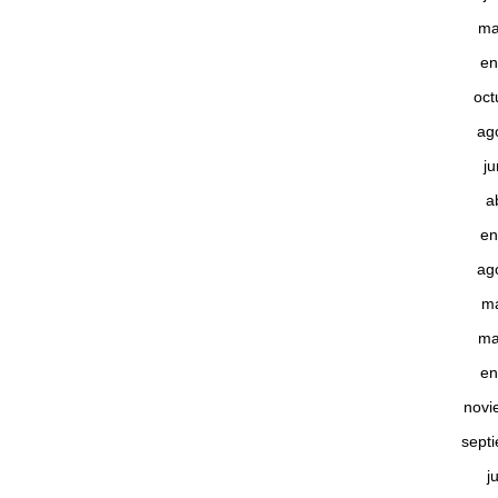
ma
en
oct
ag
j
a
en
ag
m
ma
en
novi
sept
j