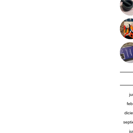
j
feb
dici
sept
j