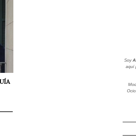
Soy
A
aquí 
UÍA
Mod
Ocio