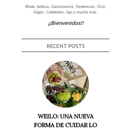
Moda, belleza, Gastronomía, Tendencias, Ocio,
Experiencia
Para que
Viajes, Celebrities, lujo y mucho más.
nuestra web
funcione lo
¡¡Bienvenidos!!
mejor posible
durante tu
visita. Si
rechaza estas
cookies,
RECENT POSTS
algunas
funcionalidades
desaparecerán
de la web.
Marketing
Al compartir tus
intereses y
comportamiento
mientras visitas
nuestro sitio,
aumentas la
posibilidad de
ver contenido y
WEILO: UNA NUEVA
ofertas
personalizados.
FORMA DE CUIDAR LO