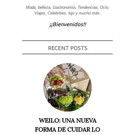
Experiencia
Moda, belleza, Gastronomía, Tendencias, Ocio,
Para que
Viajes, Celebrities, lujo y mucho más.
nuestra web
funcione lo
¡¡Bienvenidos!!
mejor posible
durante tu
visita. Si
rechaza estas
cookies,
RECENT POSTS
algunas
funcionalidades
desaparecerán
de la web.
Marketing
Al compartir tus
intereses y
comportamiento
mientras visitas
nuestro sitio,
aumentas la
posibilidad de
ver contenido y
WEILO: UNA NUEVA
ofertas
personalizados.
FORMA DE CUIDAR LO