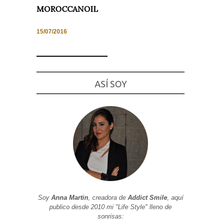
MOROCCANOIL
15/07/2016
Necesarias
y
Estadísticas
Estas
ASÍ SOY
cookies no
son
opcionales.
Son
necesarias
para que
funcione la
web. Para
que
podamos
mejorar la
funcionalidad
y estructura
de la web, en
base a cómo
se usa la
Soy
Anna Martin
, creadora de
Addict Smile
, aquí
web.
publico desde 2010 mi "Life Style" lleno de
sonrisas: