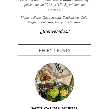
Soy
Anna Martin
, creadora de
Addict Smile
, aquí
publico desde 2010 mi "Life Style" lleno de
Experiencia
sonrisas:
Para que
nuestra web
funcione lo
Moda, belleza, Gastronomía, Tendencias, Ocio,
mejor posible
Viajes, Celebrities, lujo y mucho más.
durante tu
visita. Si
¡¡Bienvenidos!!
rechaza estas
cookies,
algunas
funcionalidades
desaparecerán
de la web.
RECENT POSTS
Marketing
Al compartir tus
intereses y
comportamiento
mientras visitas
nuestro sitio,
aumentas la
posibilidad de
ver contenido y
ofertas
personalizados.
WEILO: UNA NUEVA