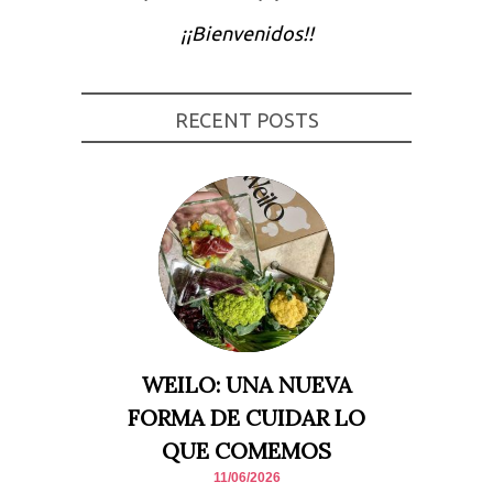
Experiencia
¡¡Bienvenidos!!
Para que
nuestra web
funcione lo
mejor posible
durante tu
RECENT POSTS
visita. Si
rechaza estas
cookies,
algunas
funcionalidades
desaparecerán
de la web.
Marketing
Al compartir tus
intereses y
comportamiento
mientras visitas
nuestro sitio,
WEILO: UNA NUEVA
aumentas la
posibilidad de
FORMA DE CUIDAR LO
ver contenido y
ofertas
QUE COMEMOS
personalizados.
11/06/2026