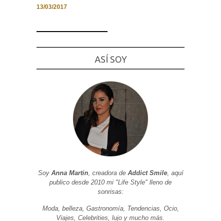
13/03/2017
Necesarias
ASÍ SOY
y
Estadísticas
Estas
cookies no
son
opcionales.
Son
necesarias
para que
funcione la
web. Para
que
podamos
mejorar la
funcionalidad
y estructura
Soy
Anna Martin
, creadora de
Addict Smile
, aquí
de la web, en
publico desde 2010 mi "Life Style" lleno de
base a cómo
sonrisas:
se usa la
web.
Moda, belleza, Gastronomía, Tendencias, Ocio,
Viajes, Celebrities, lujo y mucho más.