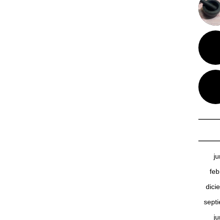
j
feb
dici
sept
j