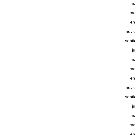
m
ma
en
novi
sept
j
m
ma
en
novi
sept
j
m
ma
en