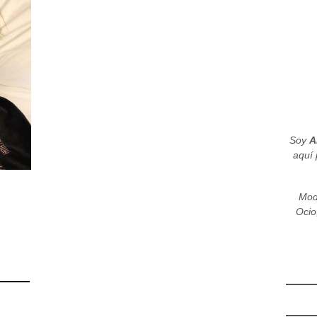
Soy
A
aquí 
Mod
Ocio