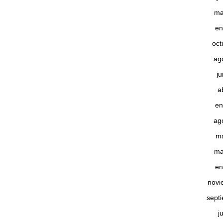
ma
en
oct
ag
j
a
en
ag
m
ma
en
novi
sept
j