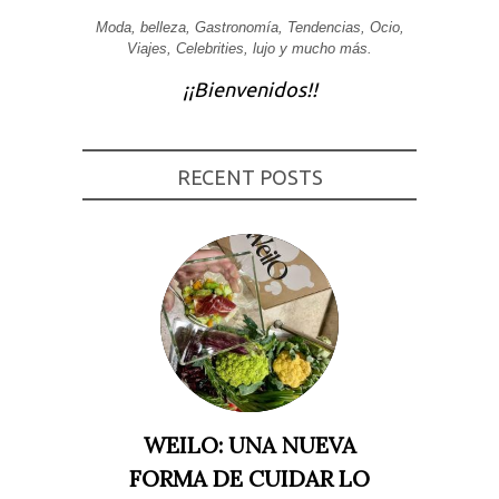
Experiencia
Moda, belleza, Gastronomía, Tendencias, Ocio,
Para que
Viajes, Celebrities, lujo y mucho más.
nuestra web
funcione lo
¡¡Bienvenidos!!
mejor posible
durante tu
visita. Si
rechaza estas
cookies,
RECENT POSTS
algunas
funcionalidades
desaparecerán
de la web.
Marketing
Al compartir tus
intereses y
comportamiento
mientras visitas
nuestro sitio,
aumentas la
posibilidad de
ver contenido y
WEILO: UNA NUEVA
ofertas
personalizados.
FORMA DE CUIDAR LO