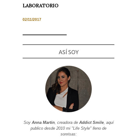
LABORATORIO
02/11/2017
Necesarias
y
Estadísticas
Estas
ASÍ SOY
cookies no
son
opcionales.
Son
necesarias
para que
funcione la
web. Para
que
podamos
mejorar la
funcionalidad
y estructura
de la web, en
base a cómo
se usa la
Soy
Anna Martin
, creadora de
Addict Smile
, aquí
web.
publico desde 2010 mi "Life Style" lleno de
sonrisas: