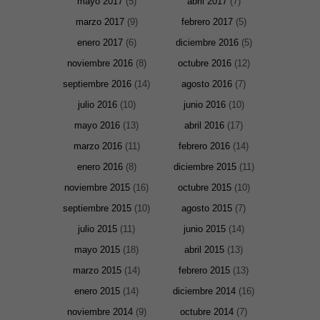
mayo 2017
(5)
abril 2017
(7)
web. Para
que
marzo 2017
(9)
febrero 2017
(5)
podamos
mejorar la
enero 2017
(6)
diciembre 2016
(5)
funcionalidad
y estructura
noviembre 2016
(8)
octubre 2016
(12)
de la web, en
base a cómo
septiembre 2016
(14)
agosto 2016
(7)
se usa la
web.
julio 2016
(10)
junio 2016
(10)
mayo 2016
(13)
abril 2016
(17)
Experiencia
marzo 2016
(11)
febrero 2016
(14)
Para que
nuestra web
enero 2016
(8)
diciembre 2015
(11)
funcione lo
mejor posible
noviembre 2015
(16)
octubre 2015
(10)
durante tu
visita. Si
septiembre 2015
(10)
agosto 2015
(7)
rechaza estas
julio 2015
(11)
junio 2015
(14)
cookies,
algunas
mayo 2015
(18)
abril 2015
(13)
funcionalidades
desaparecerán
marzo 2015
(14)
febrero 2015
(13)
de la web.
enero 2015
(14)
diciembre 2014
(16)
noviembre 2014
(9)
octubre 2014
(7)
Marketing