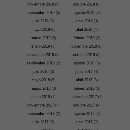
noviembre 2019
(4)
octubre 2019
(6)
septiembre 2019
(5)
agosto 2019
(7)
julio 2019
(7)
junio 2019
(3)
mayo 2019
(5)
abril 2019
(4)
marzo 2019
(8)
febrero 2019
(2)
enero 2019
(3)
diciembre 2018
(6)
noviembre 2018
(5)
octubre 2018
(2)
septiembre 2018
(2)
agosto 2018
(3)
julio 2018
(6)
junio 2018
(4)
mayo 2018
(5)
abril 2018
(3)
Necesarias
y
marzo 2018
(3)
febrero 2018
(5)
Estadísticas
Estas
enero 2018
(1)
diciembre 2017
(7)
cookies no
son
noviembre 2017
(7)
octubre 2017
(4)
opcionales.
Son
septiembre 2017
(2)
agosto 2017
(9)
necesarias
para que
julio 2017
(7)
junio 2017
(7)
funcione la