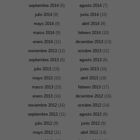
Al compartir tus
septiembre 2014
(6)
agosto 2014
(7)
intereses y
comportamiento
julio 2014
(8)
junio 2014
(15)
mientras visitas
nuestro sitio,
mayo 2014
(9)
abril 2014
(8)
aumentas la
posibilidad de
marzo 2014
(9)
febrero 2014
(10)
ver contenido y
ofertas
enero 2014
(11)
diciembre 2013
(13)
personalizados.
noviembre 2013
(12)
octubre 2013
(11)
septiembre 2013
(6)
agosto 2013
(6)
julio 2013
(19)
junio 2013
(16)
mayo 2013
(15)
abril 2013
(18)
marzo 2013
(15)
febrero 2013
(17)
enero 2013
(14)
diciembre 2012
(16)
noviembre 2012
(16)
octubre 2012
(14)
septiembre 2012
(11)
agosto 2012
(6)
julio 2012
(9)
junio 2012
(9)
mayo 2012
(11)
abril 2012
(14)