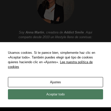
Soy
Anna Martin
, creadora de
Addict Smile
. Aqui
comparto desde 2010 un lifestyle lleno de sonrisas:
Moda, belleza, gastronomia, tendencias, ocio,
viajes, celebrities, lujo y mucho mas.
Usamos cookies. Si te parece bien, simplemente haz clic en
«Aceptar todo». También puedes elegir qué tipo de cookies
quieres haciendo clic en «Ajustes».
Lee nuestra política de
cookies
ENLACES
Política de privacidad
Ajustes
Política de Cookies
Contact
Aceptar todo