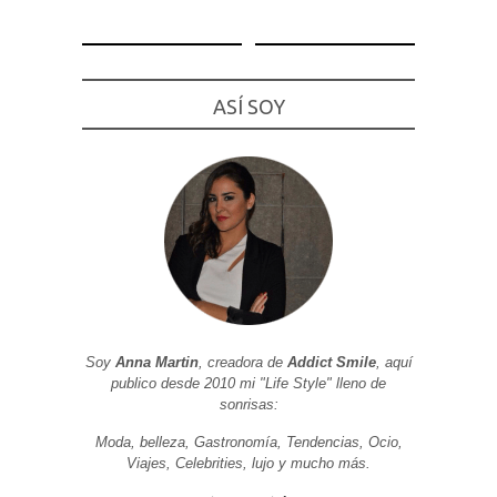
ASÍ SOY
Necesarias
y
Estadísticas
Estas
cookies no
son
opcionales.
Son
necesarias
para que
funcione la
web. Para
que
podamos
mejorar la
Soy
Anna Martin
, creadora de
Addict Smile
, aquí
funcionalidad
publico desde 2010 mi "Life Style" lleno de
y estructura
de la web, en
sonrisas:
base a cómo
se usa la
Moda, belleza, Gastronomía, Tendencias, Ocio,
web.
Viajes, Celebrities, lujo y mucho más.