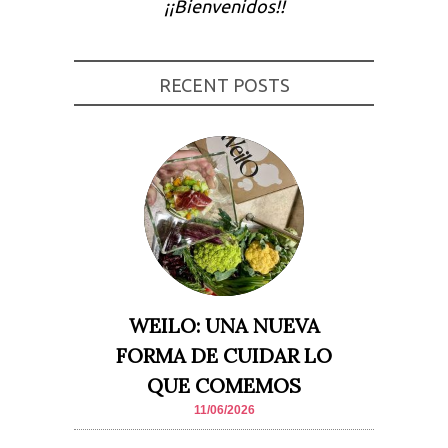
¡¡Bienvenidos!!
Experiencia
Para que
nuestra web
funcione lo
RECENT POSTS
mejor posible
durante tu
visita. Si
rechaza estas
cookies,
algunas
funcionalidades
desaparecerán
de la web.
Marketing
Al compartir tus
intereses y
comportamiento
WEILO: UNA NUEVA
mientras visitas
nuestro sitio,
FORMA DE CUIDAR LO
aumentas la
posibilidad de
QUE COMEMOS
ver contenido y
ofertas
11/06/2026
personalizados.