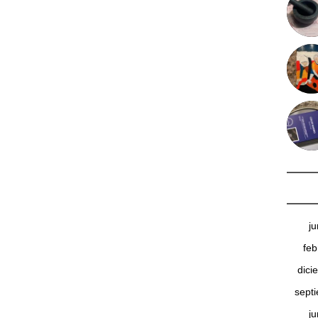
j
feb
dici
sept
j