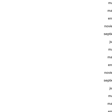
m
ma
en
novi
sept
j
m
ma
en
novi
sept
j
m
ma
en