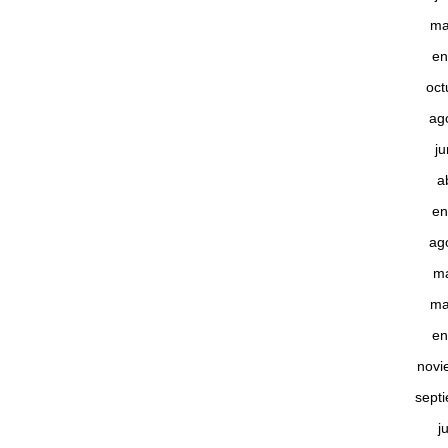
ma
en
oct
ag
j
a
en
ag
m
ma
en
novi
sept
j