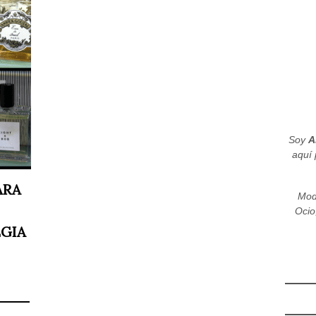
Soy
A
aquí 
ARA
Mod
Ocio
EGIA