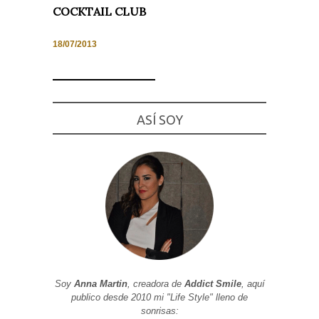
COCKTAIL CLUB
18/07/2013
Necesarias
y
Estadísticas
Estas
ASÍ SOY
cookies no
son
opcionales.
Son
necesarias
para que
funcione la
web. Para
que
podamos
mejorar la
funcionalidad
y estructura
de la web, en
base a cómo
se usa la
Soy
Anna Martin
, creadora de
Addict Smile
, aquí
web.
publico desde 2010 mi "Life Style" lleno de
sonrisas: