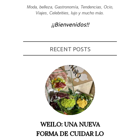
Moda, belleza, Gastronomía, Tendencias, Ocio,
Experiencia
Para que
Viajes, Celebrities, lujo y mucho más.
nuestra web
funcione lo
¡¡Bienvenidos!!
mejor posible
durante tu
visita. Si
rechaza estas
cookies,
RECENT POSTS
algunas
funcionalidades
desaparecerán
de la web.
Marketing
Al compartir tus
intereses y
comportamiento
mientras visitas
nuestro sitio,
aumentas la
posibilidad de
ver contenido y
WEILO: UNA NUEVA
ofertas
personalizados.
FORMA DE CUIDAR LO