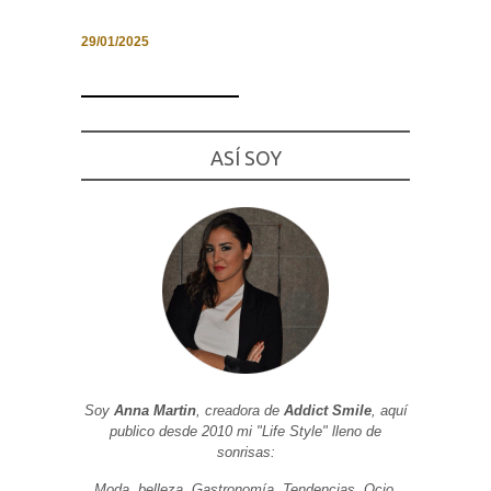
29/01/2025
Necesarias
y
Estadísticas
ASÍ SOY
Estas
cookies no
son
opcionales.
Son
necesarias
para que
funcione la
web. Para
que
podamos
mejorar la
funcionalidad
y estructura
de la web, en
Soy
Anna Martin
, creadora de
Addict Smile
, aquí
base a cómo
publico desde 2010 mi "Life Style" lleno de
se usa la
web.
sonrisas:
Moda, belleza, Gastronomía, Tendencias, Ocio,