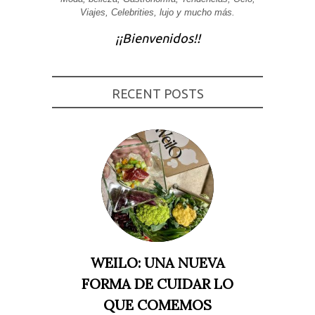
Viajes, Celebrities, lujo y mucho más.
Experiencia
Para que
¡¡Bienvenidos!!
nuestra web
funcione lo
mejor posible
durante tu
visita. Si
rechaza estas
RECENT POSTS
cookies,
algunas
funcionalidades
desaparecerán
de la web.
Marketing
Al compartir tus
intereses y
comportamiento
mientras visitas
nuestro sitio,
aumentas la
WEILO: UNA NUEVA
posibilidad de
ver contenido y
FORMA DE CUIDAR LO
ofertas
personalizados.
QUE COMEMOS