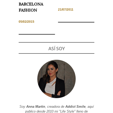
BARCELONA
FASHION
21/07/2011
05/02/2015
Necesarias
y
Estadísticas
Estas
cookies no
son
ASÍ SOY
opcionales.
Son
necesarias
para que
funcione la
web. Para
que
podamos
mejorar la
funcionalidad
y estructura
de la web, en
base a cómo
se usa la
web.
Soy
Anna Martin
, creadora de
Addict Smile
, aquí
publico desde 2010 mi "Life Style" lleno de