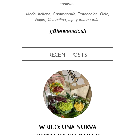
sonrisas:
Experiencia
Para que
Moda, belleza, Gastronomía, Tendencias, Ocio,
nuestra web
Viajes, Celebrities, lujo y mucho más.
funcione lo
mejor posible
durante tu
¡¡Bienvenidos!!
visita. Si
rechaza estas
cookies,
algunas
funcionalidades
RECENT POSTS
desaparecerán
de la web.
Marketing
Al compartir tus
intereses y
comportamiento
mientras visitas
nuestro sitio,
aumentas la
posibilidad de
ver contenido y
ofertas
WEILO: UNA NUEVA
personalizados.