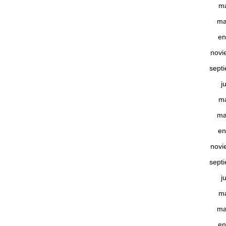
m
ma
en
novi
sept
j
m
ma
en
novi
sept
j
m
ma
en