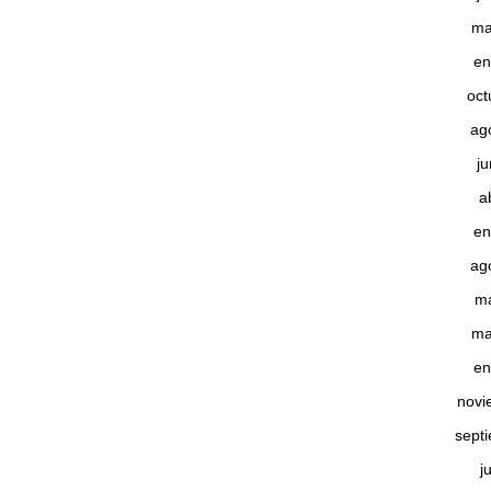
ma
en
oct
ag
j
a
en
ag
m
ma
en
novi
sept
j