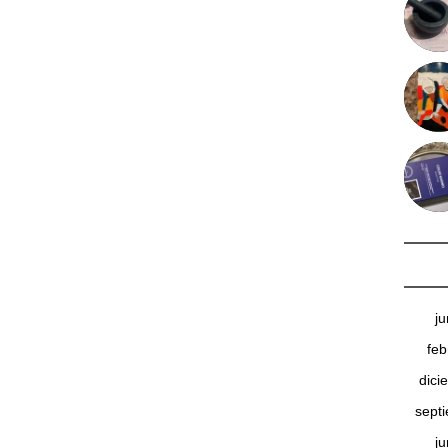
j
feb
dici
sept
j