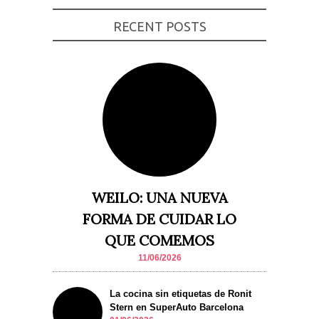
Experiencia
RECENT POSTS
Para que
nuestra web
funcione lo
mejor posible
durante tu
visita. Si
rechaza estas
cookies,
algunas
funcionalidades
desaparecerán
de la web.
Marketing
WEILO: UNA NUEVA
Al compartir tus
intereses y
FORMA DE CUIDAR LO
comportamiento
mientras visitas
QUE COMEMOS
nuestro sitio,
aumentas la
11/06/2026
posibilidad de
ver contenido y
ofertas
La cocina sin etiquetas de Ronit
personalizados.
Stern en SuperAuto Barcelona