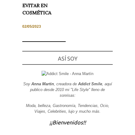
EVITAR EN
COSMÉTICA
02/05/2023
Necesarias
y
Estadísticas
Estas
cookies no
son
ASÍ SOY
opcionales.
Son
necesarias
para que
funcione la
web. Para
Soy
Anna Martin
, creadora de
Addict Smile
, aquí
que
publico desde 2010 mi "Life Style" lleno de
podamos
sonrisas:
mejorar la
funcionalidad
y estructura
Moda, belleza, Gastronomía, Tendencias, Ocio,
de la web, en
Viajes, Celebrities, lujo y mucho más.
base a cómo
se usa la
¡¡Bienvenidos!!
web.