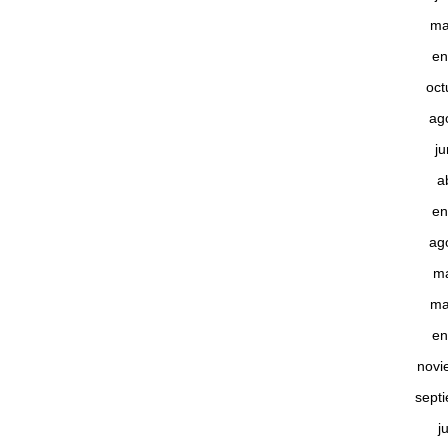
ma
en
oct
ag
j
a
en
ag
m
ma
en
novi
sept
j