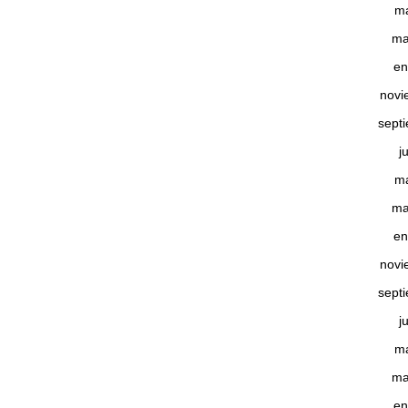
m
ma
en
novi
sept
j
m
ma
en
novi
sept
j
m
ma
en