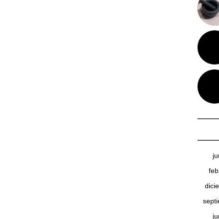
j
feb
dici
sept
j