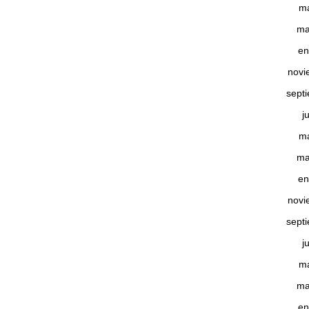
m
ma
en
novi
sept
j
m
ma
en
novi
sept
j
m
ma
en