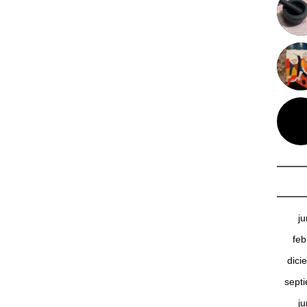
j
feb
dici
sept
j