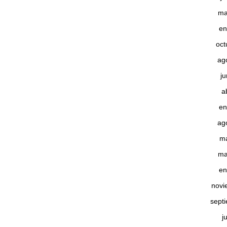
ma
en
oct
ag
j
a
en
ag
m
ma
en
novi
sept
j