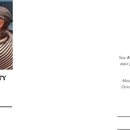
Soy
A
aquí 
TY
Mod
Ocio