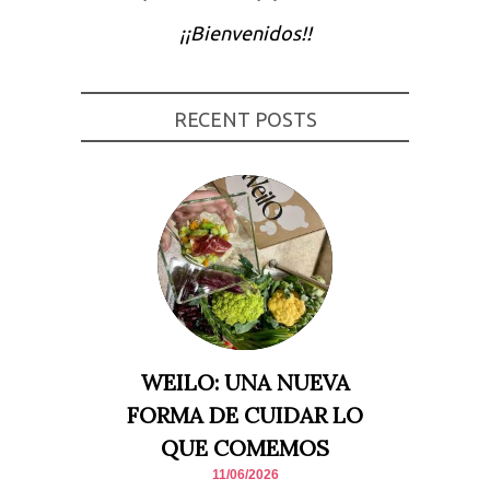
Experiencia
¡¡Bienvenidos!!
Para que
nuestra web
funcione lo
mejor posible
durante tu
RECENT POSTS
visita. Si
rechaza estas
cookies,
algunas
funcionalidades
desaparecerán
de la web.
Marketing
Al compartir tus
intereses y
comportamiento
mientras visitas
nuestro sitio,
WEILO: UNA NUEVA
aumentas la
posibilidad de
FORMA DE CUIDAR LO
ver contenido y
ofertas
QUE COMEMOS
personalizados.
11/06/2026