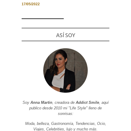
17/05/2022
Necesarias
ASÍ SOY
y
Estadísticas
Estas
cookies no
son
opcionales.
Son
necesarias
para que
funcione la
web. Para
que
podamos
mejorar la
funcionalidad
y estructura
Soy
Anna Martin
, creadora de
Addict Smile
, aquí
de la web, en
publico desde 2010 mi "Life Style" lleno de
base a cómo
sonrisas:
se usa la
web.
Moda, belleza, Gastronomía, Tendencias, Ocio,
Viajes, Celebrities, lujo y mucho más.