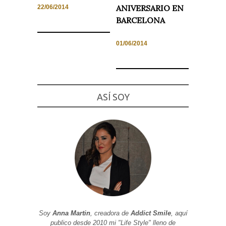
ANIVERSARIO EN
22/06/2014
BARCELONA
01/06/2014
Necesarias
y
Estadísticas
Estas
cookies no
son
ASÍ SOY
opcionales.
Son
necesarias
para que
funcione la
web. Para
que
podamos
mejorar la
funcionalidad
y estructura
de la web, en
base a cómo
se usa la
web.
Soy
Anna Martin
, creadora de
Addict Smile
, aquí
publico desde 2010 mi "Life Style" lleno de