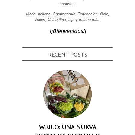
sonrisas:
Experiencia
Para que
Moda, belleza, Gastronomía, Tendencias, Ocio,
nuestra web
Viajes, Celebrities, lujo y mucho más.
funcione lo
mejor posible
durante tu
¡¡Bienvenidos!!
visita. Si
rechaza estas
cookies,
algunas
funcionalidades
RECENT POSTS
desaparecerán
de la web.
Marketing
Al compartir tus
intereses y
comportamiento
mientras visitas
nuestro sitio,
aumentas la
posibilidad de
ver contenido y
ofertas
WEILO: UNA NUEVA
personalizados.