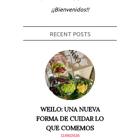
Experiencia
¡¡Bienvenidos!!
Para que
nuestra web
funcione lo
mejor posible
durante tu
RECENT POSTS
visita. Si
rechaza estas
cookies,
algunas
funcionalidades
desaparecerán
de la web.
Marketing
Al compartir tus
intereses y
comportamiento
mientras visitas
nuestro sitio,
WEILO: UNA NUEVA
aumentas la
posibilidad de
FORMA DE CUIDAR LO
ver contenido y
ofertas
QUE COMEMOS
personalizados.
11/06/2026