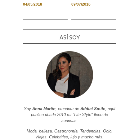
04/05/2018
09/07/2016
Necesarias
ASÍ SOY
y
Estadísticas
Estas
cookies no
son
opcionales.
Son
necesarias
para que
funcione la
web. Para
que
podamos
mejorar la
funcionalidad
y estructura
Soy
Anna Martin
, creadora de
Addict Smile
, aquí
de la web, en
publico desde 2010 mi "Life Style" lleno de
base a cómo
sonrisas:
se usa la
web.
Moda, belleza, Gastronomía, Tendencias, Ocio,
Viajes, Celebrities, lujo y mucho más.