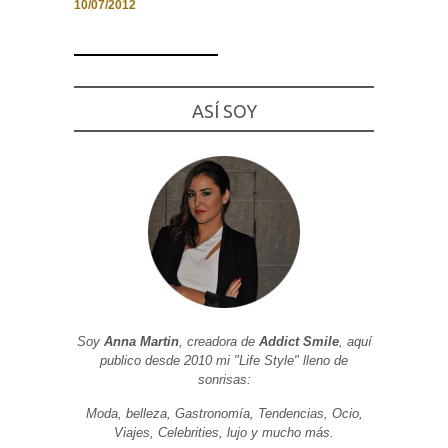
10/07/2012
Necesarias
ASÍ SOY
y
Estadísticas
Estas
cookies no
son
opcionales.
Son
necesarias
para que
funcione la
web. Para
que
podamos
mejorar la
funcionalidad
Soy
Anna Martin
, creadora de
Addict Smile
, aquí
y estructura
publico desde 2010 mi "Life Style" lleno de
de la web, en
base a cómo
sonrisas:
se usa la
web.
Moda, belleza, Gastronomía, Tendencias, Ocio,
Viajes, Celebrities, lujo y mucho más.