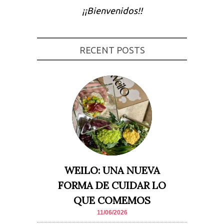
¡¡Bienvenidos!!
Experiencia
Para que
nuestra web
funcione lo
mejor posible
RECENT POSTS
durante tu
visita. Si
rechaza estas
cookies,
algunas
funcionalidades
desaparecerán
de la web.
Marketing
Al compartir tus
intereses y
comportamiento
mientras visitas
WEILO: UNA NUEVA
nuestro sitio,
aumentas la
FORMA DE CUIDAR LO
posibilidad de
ver contenido y
QUE COMEMOS
ofertas
personalizados.
11/06/2026