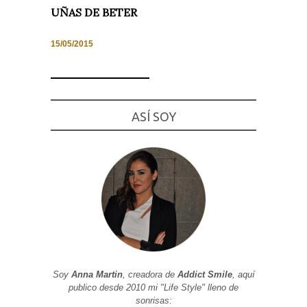
UÑAS DE BETER
15/05/2015
Necesarias
y
Estadísticas
Estas
ASÍ SOY
cookies no
son
opcionales.
Son
necesarias
para que
funcione la
web. Para
que
podamos
mejorar la
funcionalidad
y estructura
de la web, en
base a cómo
se usa la
Soy
Anna Martin
, creadora de
Addict Smile
, aquí
web.
publico desde 2010 mi "Life Style" lleno de
sonrisas: