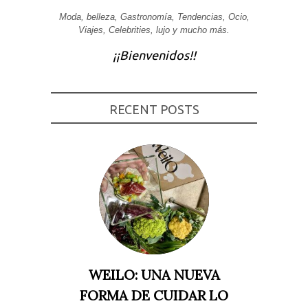
Experiencia
Moda, belleza, Gastronomía, Tendencias, Ocio,
Para que
Viajes, Celebrities, lujo y mucho más.
nuestra web
funcione lo
¡¡Bienvenidos!!
mejor posible
durante tu
visita. Si
rechaza estas
cookies,
RECENT POSTS
algunas
funcionalidades
desaparecerán
de la web.
Marketing
Al compartir tus
intereses y
comportamiento
mientras visitas
nuestro sitio,
aumentas la
posibilidad de
ver contenido y
WEILO: UNA NUEVA
ofertas
personalizados.
FORMA DE CUIDAR LO