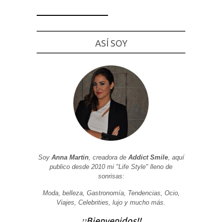
ASÍ SOY
Necesarias
y
Estadísticas
Estas
cookies no
son
opcionales.
Son
necesarias
para que
funcione la
web. Para
que
podamos
Soy
Anna Martin
, creadora de
Addict Smile
, aquí
mejorar la
funcionalidad
publico desde 2010 mi "Life Style" lleno de
y estructura
sonrisas:
de la web, en
base a cómo
Moda, belleza, Gastronomía, Tendencias, Ocio,
se usa la
web.
Viajes, Celebrities, lujo y mucho más.
¡¡Bienvenidos!!