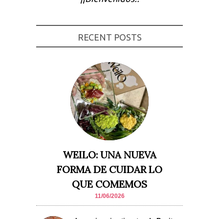
Experiencia
Para que
nuestra web
funcione lo
RECENT POSTS
mejor posible
durante tu
visita. Si
rechaza estas
cookies,
algunas
funcionalidades
desaparecerán
de la web.
Marketing
Al compartir tus
intereses y
WEILO: UNA NUEVA
comportamiento
mientras visitas
FORMA DE CUIDAR LO
nuestro sitio,
aumentas la
QUE COMEMOS
posibilidad de
ver contenido y
11/06/2026
ofertas
personalizados.