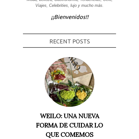
Viajes, Celebrities, lujo y mucho más.
Experiencia
Para que
¡¡Bienvenidos!!
nuestra web
funcione lo
mejor posible
durante tu
visita. Si
rechaza estas
RECENT POSTS
cookies,
algunas
funcionalidades
desaparecerán
de la web.
Marketing
Al compartir tus
intereses y
comportamiento
mientras visitas
nuestro sitio,
aumentas la
WEILO: UNA NUEVA
posibilidad de
ver contenido y
FORMA DE CUIDAR LO
ofertas
personalizados.
QUE COMEMOS