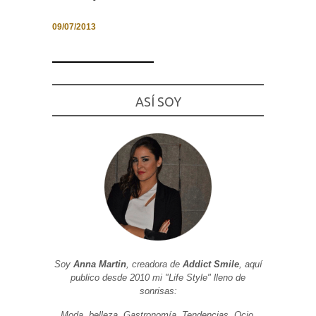
09/07/2013
Necesarias
y
Estadísticas
ASÍ SOY
Estas
cookies no
son
opcionales.
Son
necesarias
para que
funcione la
web. Para
que
podamos
mejorar la
funcionalidad
y estructura
de la web, en
Soy
Anna Martin
, creadora de
Addict Smile
, aquí
base a cómo
publico desde 2010 mi "Life Style" lleno de
se usa la
web.
sonrisas:
Moda, belleza, Gastronomía, Tendencias, Ocio,