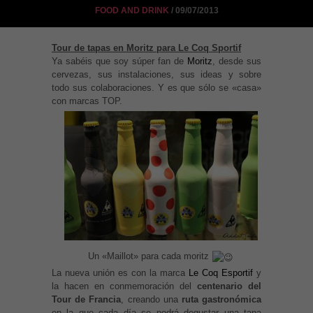
FOOD AND DRINK
/ 09/07/2013
Tour de tapas en Moritz para Le Coq Sportif
Ya sabéis que soy súper fan de
Moritz
, desde sus
cervezas, sus instalaciones, sus ideas y sobre
todo sus colaboraciones. Y es que sólo se «casa»
con marcas TOP.
Un «Maillot» para cada moritz
La nueva unión es con la marca
Le Coq Esportif
y
la hacen en conmemoración del
centenario del
Tour de Francia
, creando una
ruta gastronómica
en la que cada día se podrá degustar una tapa