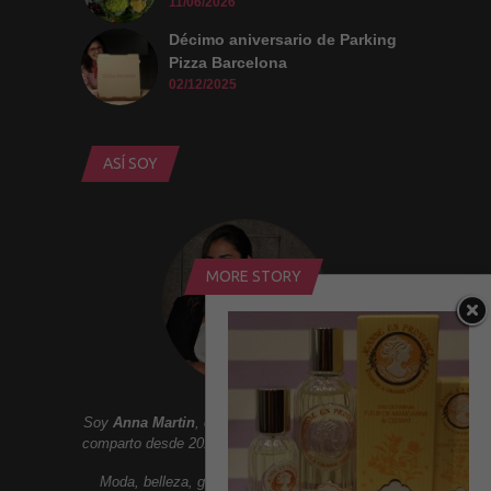
11/06/2026
Décimo aniversario de Parking
Pizza Barcelona
02/12/2025
ASÍ SOY
MORE STORY
Soy
Anna Martin
, creadora de
Addict Smile
. Aqui
comparto desde 2010 un lifestyle lleno de sonrisas:
Moda, belleza, gastronomia, tendencias, ocio,