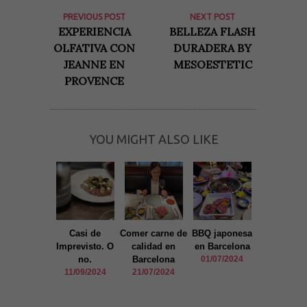
PREVIOUS POST
NEXT POST
EXPERIENCIA
BELLEZA FLASH
OLFATIVA CON
DURADERA BY
JEANNE EN
MESOESTETIC
PROVENCE
YOU MIGHT ALSO LIKE
Casi de
Comer carne de
BBQ japonesa
Rosticer
Imprevisto. O
calidad en
en Barcelona
mexican
no.
Barcelona
01/07/2024
03/03/20
11/09/2024
21/07/2024