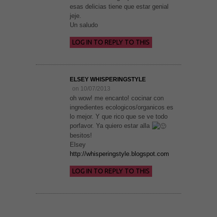
mientras visitas
esas delicias tiene que estar genial
nuestro sitio,
aumentas la
jeje.
posibilidad de
Un saludo
ver contenido y
ofertas
LOG IN TO REPLY TO THIS
personalizados.
ELSEY WHISPERINGSTYLE
on 10/07/2013
oh wow! me encanto! cocinar con
ingredientes ecologicos/organicos es
lo mejor. Y que rico que se ve todo
porfavor. Ya quiero estar alla
besitos!
Elsey
http://whisperingstyle.blogspot.com
LOG IN TO REPLY TO THIS