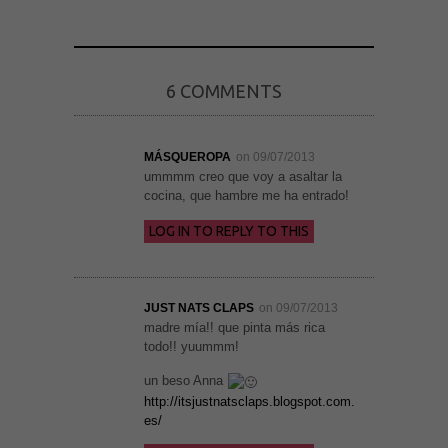
6 COMMENTS
MÁSQUEROPA
on 09/07/2013
ummmm creo que voy a asaltar la
cocina, que hambre me ha entrado!
Necesarias
LOG IN TO REPLY TO THIS
y
Estadísticas
Estas
cookies no
son
JUST NATS CLAPS
on 09/07/2013
opcionales.
madre mía!! que pinta más rica
Son
todo!! yuummm!
necesarias
para que
funcione la
un beso Anna
web. Para
http://itsjustnatsclaps.blogspot.com.
que
es/
podamos
mejorar la