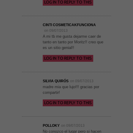
LOG IN TO REPLY TO THIS
funcionalidad
y estructura
de la web, en
base a cómo
se usa la
web.
CINTI COSMETICAKFUNCIONA
on 09/07/2013
A mi tb me gusta dejarme caer de
tanto en tanto por Moritz!! creo que
Experiencia
es un sitio genial!!
Para que
nuestra web
funcione lo
LOG IN TO REPLY TO THIS
mejor posible
durante tu
visita. Si
rechaza estas
cookies,
SILVIA QUIRÓS
on 09/07/2013
algunas
madre mia que lujo!!! gracias por
funcionalidades
compartir!
desaparecerán
de la web.
LOG IN TO REPLY TO THIS
Marketing
Al compartir tus
intereses y
POLLOKY
on 09/07/2013
comportamiento
No conozco el lugar pero si hacen