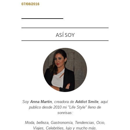
07/08/2016
Necesarias
ASÍ SOY
y
Estadísticas
Estas
cookies no
son
opcionales.
Son
necesarias
para que
funcione la
web. Para
que
podamos
mejorar la
funcionalidad
y estructura
Soy
Anna Martin
, creadora de
Addict Smile
, aquí
de la web, en
publico desde 2010 mi "Life Style" lleno de
base a cómo
sonrisas:
se usa la
web.
Moda, belleza, Gastronomía, Tendencias, Ocio,
Viajes, Celebrities, lujo y mucho más.