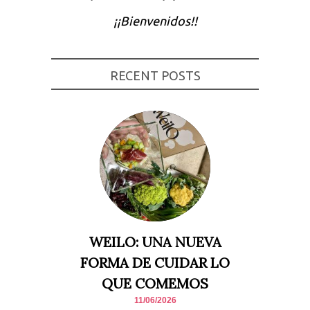
Experiencia
¡¡Bienvenidos!!
Para que
nuestra web
funcione lo
mejor posible
durante tu
RECENT POSTS
visita. Si
rechaza estas
cookies,
algunas
funcionalidades
desaparecerán
de la web.
Marketing
Al compartir tus
intereses y
comportamiento
mientras visitas
nuestro sitio,
WEILO: UNA NUEVA
aumentas la
posibilidad de
FORMA DE CUIDAR LO
ver contenido y
ofertas
QUE COMEMOS
personalizados.
11/06/2026