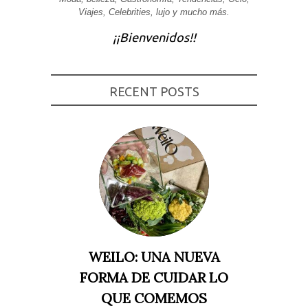
Viajes, Celebrities, lujo y mucho más.
Experiencia
Para que
¡¡Bienvenidos!!
nuestra web
funcione lo
mejor posible
durante tu
visita. Si
rechaza estas
RECENT POSTS
cookies,
algunas
funcionalidades
desaparecerán
de la web.
Marketing
Al compartir tus
intereses y
comportamiento
mientras visitas
nuestro sitio,
aumentas la
WEILO: UNA NUEVA
posibilidad de
ver contenido y
FORMA DE CUIDAR LO
ofertas
personalizados.
QUE COMEMOS