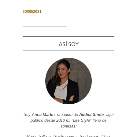
20/08/2021
Necesarias
y
Estadísticas
ASÍ SOY
Estas
cookies no
son
opcionales.
Son
necesarias
para que
funcione la
web. Para
que
podamos
mejorar la
funcionalidad
y estructura
de la web, en
Soy
Anna Martin
, creadora de
Addict Smile
, aquí
base a cómo
publico desde 2010 mi "Life Style" lleno de
se usa la
web.
sonrisas:
Moda, belleza, Gastronomía, Tendencias, Ocio,