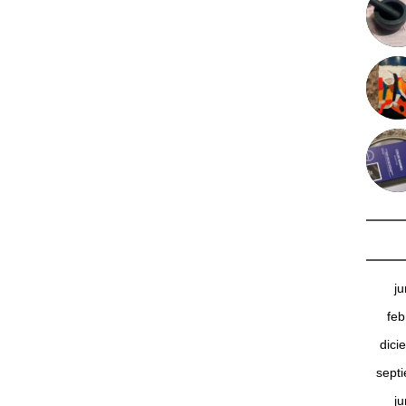
j
feb
dici
sept
j