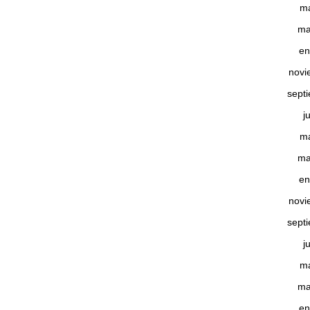
m
ma
en
novi
sept
j
m
ma
en
novi
sept
j
m
ma
en