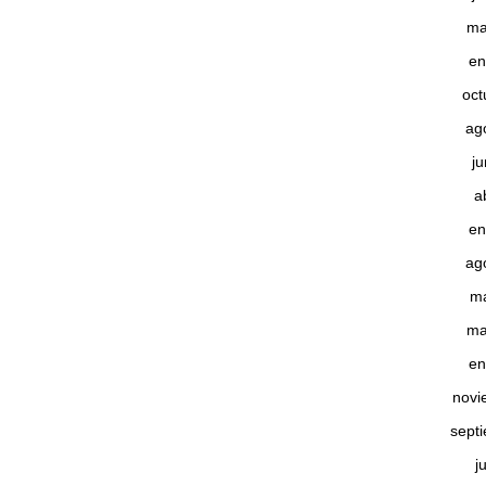
ma
en
oct
ag
j
a
en
ag
m
ma
en
novi
sept
j