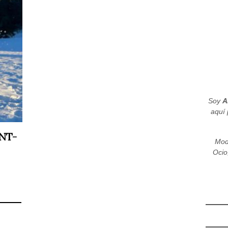
Soy
A
aquí 
NT-
Mod
Ocio