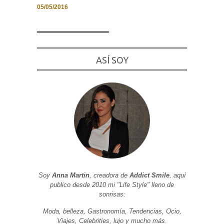
05/05/2016
Necesarias
ASÍ SOY
y
Estadísticas
Estas
cookies no
son
opcionales.
Son
necesarias
para que
funcione la
web. Para
que
podamos
mejorar la
funcionalidad
y estructura
Soy
Anna Martin
, creadora de
Addict Smile
, aquí
de la web, en
publico desde 2010 mi "Life Style" lleno de
base a cómo
sonrisas:
se usa la
web.
Moda, belleza, Gastronomía, Tendencias, Ocio,
Viajes, Celebrities, lujo y mucho más.