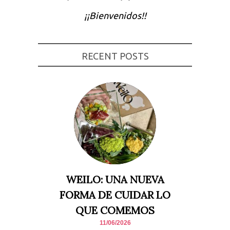
Experiencia
¡¡Bienvenidos!!
Para que
nuestra web
funcione lo
mejor posible
durante tu
RECENT POSTS
visita. Si
rechaza estas
cookies,
algunas
funcionalidades
desaparecerán
de la web.
Marketing
Al compartir tus
intereses y
comportamiento
mientras visitas
nuestro sitio,
WEILO: UNA NUEVA
aumentas la
posibilidad de
FORMA DE CUIDAR LO
ver contenido y
ofertas
QUE COMEMOS
personalizados.
11/06/2026