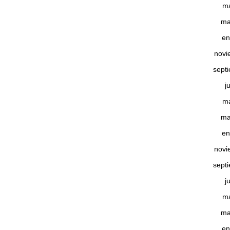
m
ma
en
novi
sept
j
m
ma
en
novi
sept
j
m
ma
en