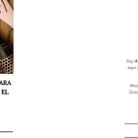
Soy
A
aquí 
PARA
Mod
 EL
Ocio