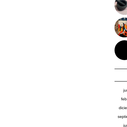
j
feb
dici
sept
j