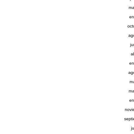
ma
en
oct
ag
j
a
en
ag
m
ma
en
novi
sept
j