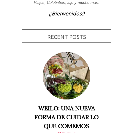
Viajes, Celebrities, lujo y mucho más.
Experiencia
Para que
¡¡Bienvenidos!!
nuestra web
funcione lo
mejor posible
durante tu
visita. Si
RECENT POSTS
rechaza estas
cookies,
algunas
funcionalidades
desaparecerán
de la web.
Marketing
Al compartir tus
intereses y
comportamiento
mientras visitas
nuestro sitio,
aumentas la
WEILO: UNA NUEVA
posibilidad de
ver contenido y
FORMA DE CUIDAR LO
ofertas
personalizados.
QUE COMEMOS