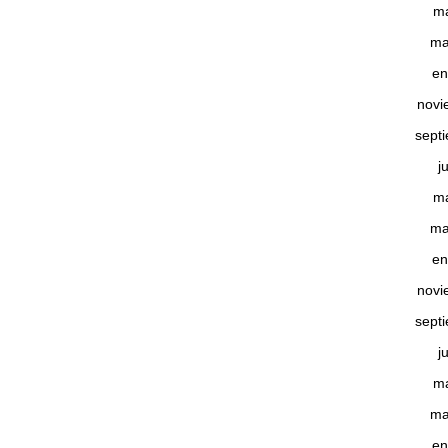
m
ma
en
novi
sept
j
m
ma
en
novi
sept
j
m
ma
en