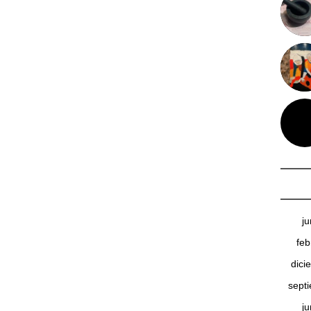
j
feb
dici
sept
j