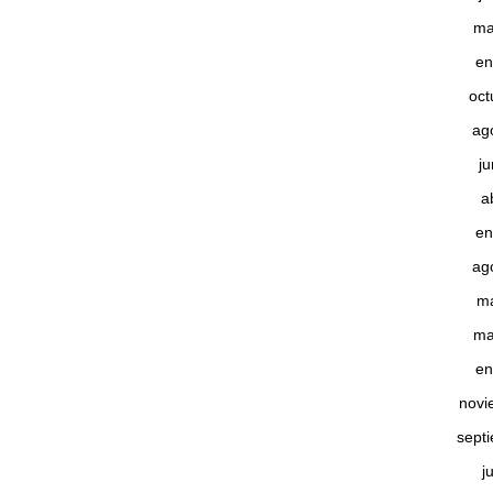
ma
en
oct
ag
j
a
en
ag
m
ma
en
novi
sept
j