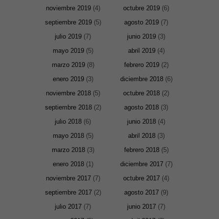
noviembre 2019
(4)
octubre 2019
(6)
septiembre 2019
(5)
agosto 2019
(7)
julio 2019
(7)
junio 2019
(3)
mayo 2019
(5)
abril 2019
(4)
marzo 2019
(8)
febrero 2019
(2)
enero 2019
(3)
diciembre 2018
(6)
noviembre 2018
(5)
octubre 2018
(2)
septiembre 2018
(2)
agosto 2018
(3)
julio 2018
(6)
junio 2018
(4)
mayo 2018
(5)
abril 2018
(3)
marzo 2018
(3)
febrero 2018
(5)
enero 2018
(1)
diciembre 2017
(7)
Necesarias
y
noviembre 2017
(7)
octubre 2017
(4)
Estadísticas
Estas
septiembre 2017
(2)
agosto 2017
(9)
cookies no
son
julio 2017
(7)
junio 2017
(7)
opcionales.
Son