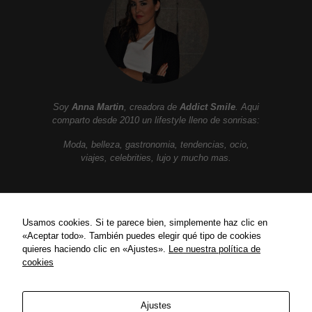
Soy
Anna Martin
, creadora de
Addict Smile
. Aqui
comparto desde 2010 un lifestyle lleno de sonrisas:
Moda, belleza, gastronomia, tendencias, ocio,
viajes, celebrities, lujo y mucho mas.
ENLACES
Usamos cookies. Si te parece bien, simplemente haz clic en
«Aceptar todo». También puedes elegir qué tipo de cookies
Política de privacidad
quieres haciendo clic en «Ajustes».
Lee nuestra política de
Política de Cookies
cookies
Contact
Ajustes