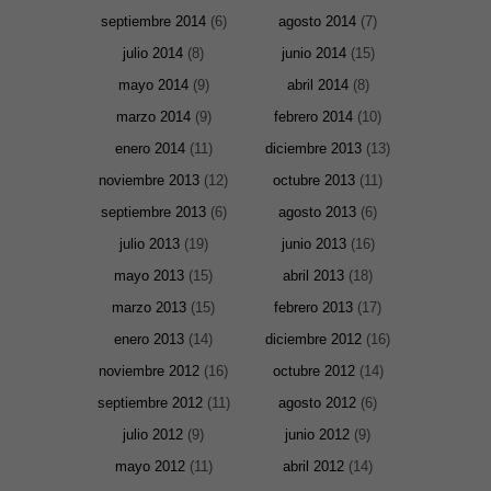
septiembre 2014
(6)
agosto 2014
(7)
julio 2014
(8)
junio 2014
(15)
Marketing
Al compartir tus
mayo 2014
(9)
abril 2014
(8)
intereses y
comportamiento
marzo 2014
(9)
febrero 2014
(10)
mientras visitas
nuestro sitio,
enero 2014
(11)
diciembre 2013
(13)
aumentas la
posibilidad de
noviembre 2013
(12)
octubre 2013
(11)
ver contenido y
ofertas
septiembre 2013
(6)
agosto 2013
(6)
personalizados.
julio 2013
(19)
junio 2013
(16)
mayo 2013
(15)
abril 2013
(18)
marzo 2013
(15)
febrero 2013
(17)
enero 2013
(14)
diciembre 2012
(16)
noviembre 2012
(16)
octubre 2012
(14)
septiembre 2012
(11)
agosto 2012
(6)
julio 2012
(9)
junio 2012
(9)
mayo 2012
(11)
abril 2012
(14)