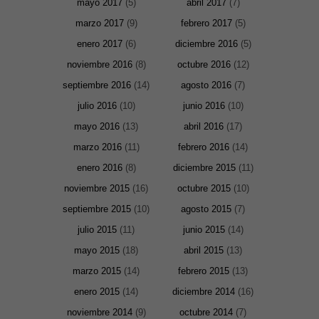
mayo 2017
(5)
abril 2017
(7)
necesarias
para que
marzo 2017
(9)
febrero 2017
(5)
funcione la
web. Para
enero 2017
(6)
diciembre 2016
(5)
que
podamos
noviembre 2016
(8)
octubre 2016
(12)
mejorar la
funcionalidad
septiembre 2016
(14)
agosto 2016
(7)
y estructura
de la web, en
julio 2016
(10)
junio 2016
(10)
base a cómo
se usa la
mayo 2016
(13)
abril 2016
(17)
web.
marzo 2016
(11)
febrero 2016
(14)
enero 2016
(8)
diciembre 2015
(11)
Experiencia
noviembre 2015
(16)
octubre 2015
(10)
Para que
nuestra web
septiembre 2015
(10)
agosto 2015
(7)
funcione lo
mejor posible
julio 2015
(11)
junio 2015
(14)
durante tu
visita. Si
mayo 2015
(18)
abril 2015
(13)
rechaza estas
cookies,
marzo 2015
(14)
febrero 2015
(13)
algunas
funcionalidades
enero 2015
(14)
diciembre 2014
(16)
desaparecerán
de la web.
noviembre 2014
(9)
octubre 2014
(7)