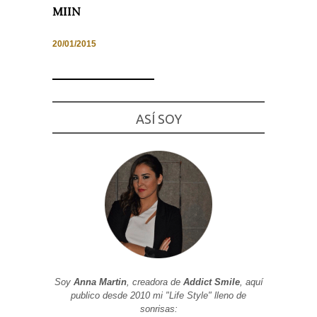
MIIN
20/01/2015
Necesarias
y
Estadísticas
Estas
ASÍ SOY
cookies no
son
opcionales.
Son
necesarias
para que
funcione la
web. Para
que
podamos
mejorar la
funcionalidad
y estructura
de la web, en
base a cómo
se usa la
Soy
Anna Martin
, creadora de
Addict Smile
, aquí
web.
publico desde 2010 mi "Life Style" lleno de
sonrisas: