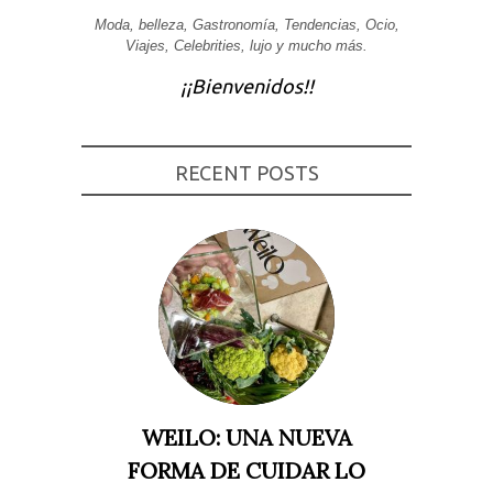
Moda, belleza, Gastronomía, Tendencias, Ocio,
Experiencia
Para que
Viajes, Celebrities, lujo y mucho más.
nuestra web
funcione lo
¡¡Bienvenidos!!
mejor posible
durante tu
visita. Si
rechaza estas
cookies,
RECENT POSTS
algunas
funcionalidades
desaparecerán
de la web.
Marketing
Al compartir tus
intereses y
comportamiento
mientras visitas
nuestro sitio,
aumentas la
posibilidad de
ver contenido y
WEILO: UNA NUEVA
ofertas
personalizados.
FORMA DE CUIDAR LO