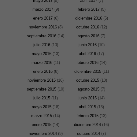
mayo 2017
(5)
abril 2017
(7)
para que
funcione la
marzo 2017
(9)
febrero 2017
(5)
web. Para
que
enero 2017
(6)
diciembre 2016
(5)
podamos
noviembre 2016
(8)
octubre 2016
(12)
mejorar la
funcionalidad
septiembre 2016
(14)
agosto 2016
(7)
y estructura
de la web, en
julio 2016
(10)
junio 2016
(10)
base a cómo
se usa la
mayo 2016
(13)
abril 2016
(17)
web.
marzo 2016
(11)
febrero 2016
(14)
enero 2016
(8)
diciembre 2015
(11)
Experiencia
Para que
noviembre 2015
(16)
octubre 2015
(10)
nuestra web
funcione lo
septiembre 2015
(10)
agosto 2015
(7)
mejor posible
durante tu
julio 2015
(11)
junio 2015
(14)
visita. Si
rechaza estas
mayo 2015
(18)
abril 2015
(13)
cookies,
algunas
marzo 2015
(14)
febrero 2015
(13)
funcionalidades
enero 2015
(14)
diciembre 2014
(16)
desaparecerán
de la web.
noviembre 2014
(9)
octubre 2014
(7)