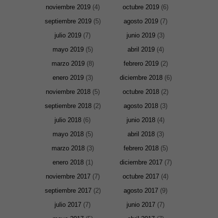
noviembre 2019
(4)
octubre 2019
(6)
septiembre 2019
(5)
agosto 2019
(7)
julio 2019
(7)
junio 2019
(3)
mayo 2019
(5)
abril 2019
(4)
marzo 2019
(8)
febrero 2019
(2)
enero 2019
(3)
diciembre 2018
(6)
noviembre 2018
(5)
octubre 2018
(2)
septiembre 2018
(2)
agosto 2018
(3)
julio 2018
(6)
junio 2018
(4)
mayo 2018
(5)
abril 2018
(3)
marzo 2018
(3)
febrero 2018
(5)
Necesarias
enero 2018
(1)
diciembre 2017
(7)
y
Estadísticas
noviembre 2017
(7)
octubre 2017
(4)
Estas
cookies no
septiembre 2017
(2)
agosto 2017
(9)
son
opcionales.
julio 2017
(7)
junio 2017
(7)
Son
necesarias