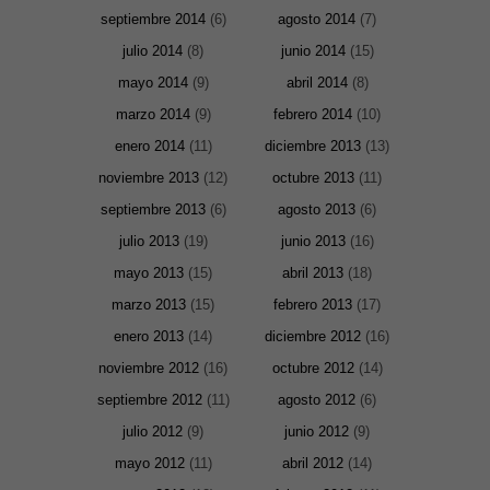
septiembre 2014
(6)
agosto 2014
(7)
Marketing
julio 2014
(8)
junio 2014
(15)
Al compartir tus
intereses y
mayo 2014
(9)
abril 2014
(8)
comportamiento
mientras visitas
marzo 2014
(9)
febrero 2014
(10)
nuestro sitio,
aumentas la
enero 2014
(11)
diciembre 2013
(13)
posibilidad de
ver contenido y
noviembre 2013
(12)
octubre 2013
(11)
ofertas
personalizados.
septiembre 2013
(6)
agosto 2013
(6)
julio 2013
(19)
junio 2013
(16)
mayo 2013
(15)
abril 2013
(18)
marzo 2013
(15)
febrero 2013
(17)
enero 2013
(14)
diciembre 2012
(16)
noviembre 2012
(16)
octubre 2012
(14)
septiembre 2012
(11)
agosto 2012
(6)
julio 2012
(9)
junio 2012
(9)
mayo 2012
(11)
abril 2012
(14)