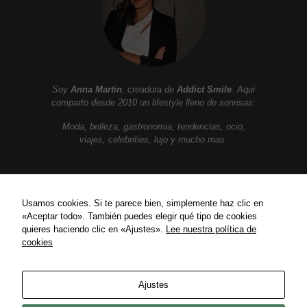
Soy
Anna Martin
, creadora de
Addict Smile
. Aqui
comparto desde 2010 un lifestyle lleno de sonrisas:
Moda, belleza, gastronomia, tendencias, ocio,
viajes, celebrities, lujo y mucho mas.
ENLACES
Usamos cookies. Si te parece bien, simplemente haz clic en
«Aceptar todo». También puedes elegir qué tipo de cookies
Política de privacidad
quieres haciendo clic en «Ajustes».
Lee nuestra política de
Política de Cookies
cookies
Contact
Ajustes