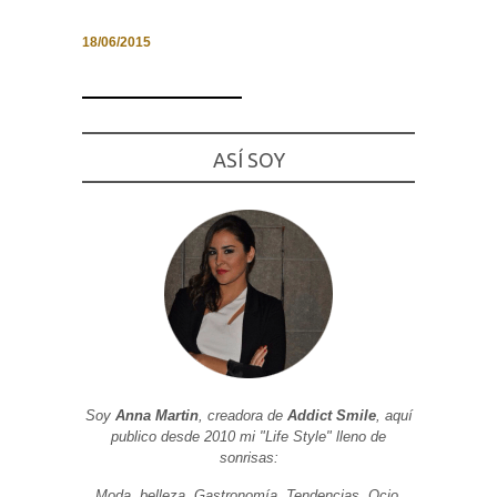
18/06/2015
Necesarias
y
Estadísticas
ASÍ SOY
Estas
cookies no
son
opcionales.
Son
necesarias
para que
funcione la
web. Para
que
podamos
mejorar la
funcionalidad
y estructura
de la web, en
Soy
Anna Martin
, creadora de
Addict Smile
, aquí
base a cómo
publico desde 2010 mi "Life Style" lleno de
se usa la
web.
sonrisas:
Moda, belleza, Gastronomía, Tendencias, Ocio,