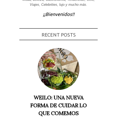
Viajes, Celebrities, lujo y mucho más.
Experiencia
Para que
¡¡Bienvenidos!!
nuestra web
funcione lo
mejor posible
durante tu
visita. Si
rechaza estas
RECENT POSTS
cookies,
algunas
funcionalidades
desaparecerán
de la web.
Marketing
Al compartir tus
intereses y
comportamiento
mientras visitas
nuestro sitio,
aumentas la
WEILO: UNA NUEVA
posibilidad de
ver contenido y
FORMA DE CUIDAR LO
ofertas
personalizados.
QUE COMEMOS