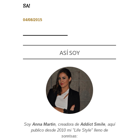
SA!
04/08/2015
Necesarias
y
Estadísticas
Estas
ASÍ SOY
cookies no
son
opcionales.
Son
necesarias
para que
funcione la
web. Para
que
podamos
mejorar la
funcionalidad
y estructura
de la web, en
base a cómo
se usa la
Soy
Anna Martin
, creadora de
Addict Smile
, aquí
web.
publico desde 2010 mi "Life Style" lleno de
sonrisas: