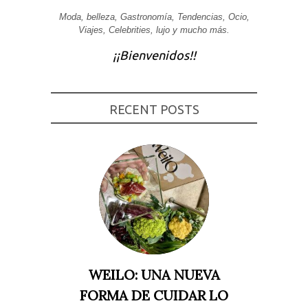
Experiencia
Moda, belleza, Gastronomía, Tendencias, Ocio,
Para que
Viajes, Celebrities, lujo y mucho más.
nuestra web
funcione lo
¡¡Bienvenidos!!
mejor posible
durante tu
visita. Si
rechaza estas
cookies,
RECENT POSTS
algunas
funcionalidades
desaparecerán
de la web.
Marketing
Al compartir tus
intereses y
comportamiento
mientras visitas
nuestro sitio,
aumentas la
posibilidad de
ver contenido y
WEILO: UNA NUEVA
ofertas
personalizados.
FORMA DE CUIDAR LO