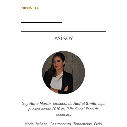
18/08/2014
Necesarias
y
ASÍ SOY
Estadísticas
Estas
cookies no
son
opcionales.
Son
necesarias
para que
funcione la
web. Para
que
podamos
mejorar la
funcionalidad
y estructura
de la web, en
Soy
Anna Martin
, creadora de
Addict Smile
, aquí
base a cómo
publico desde 2010 mi "Life Style" lleno de
se usa la
sonrisas:
web.
Moda, belleza, Gastronomía, Tendencias, Ocio,