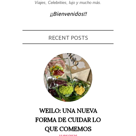
Viajes, Celebrities, lujo y mucho más.
Experiencia
Para que
¡¡Bienvenidos!!
nuestra web
funcione lo
mejor posible
durante tu
visita. Si
RECENT POSTS
rechaza estas
cookies,
algunas
funcionalidades
desaparecerán
de la web.
Marketing
Al compartir tus
intereses y
comportamiento
mientras visitas
nuestro sitio,
aumentas la
WEILO: UNA NUEVA
posibilidad de
ver contenido y
FORMA DE CUIDAR LO
ofertas
personalizados.
QUE COMEMOS