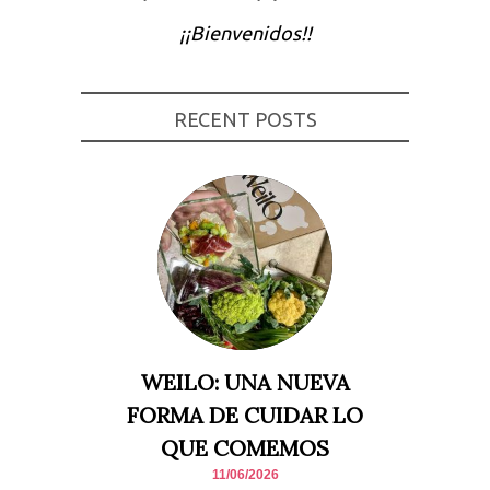
Experiencia
¡¡Bienvenidos!!
Para que
nuestra web
funcione lo
mejor posible
durante tu
RECENT POSTS
visita. Si
rechaza estas
cookies,
algunas
funcionalidades
desaparecerán
de la web.
Marketing
Al compartir tus
intereses y
comportamiento
mientras visitas
nuestro sitio,
WEILO: UNA NUEVA
aumentas la
posibilidad de
FORMA DE CUIDAR LO
ver contenido y
ofertas
QUE COMEMOS
personalizados.
11/06/2026