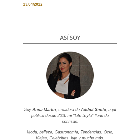
13/04/2012
Necesarias
ASÍ SOY
y
Estadísticas
Estas
cookies no
son
opcionales.
Son
necesarias
para que
funcione la
web. Para
que
podamos
mejorar la
funcionalidad
y estructura
Soy
Anna Martin
, creadora de
Addict Smile
, aquí
de la web, en
publico desde 2010 mi "Life Style" lleno de
base a cómo
sonrisas:
se usa la
web.
Moda, belleza, Gastronomía, Tendencias, Ocio,
Viajes, Celebrities, lujo y mucho más.